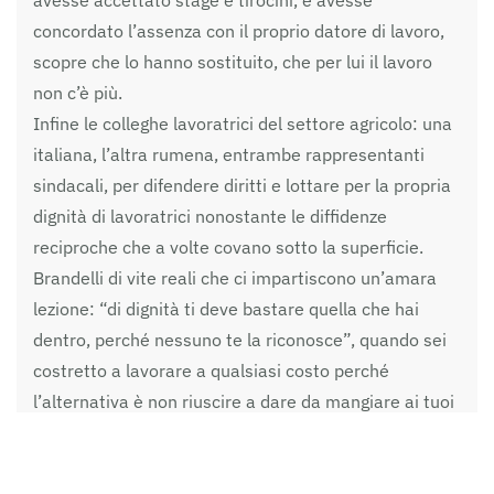
avesse accettato stage e tirocini, e avesse
concordato l’assenza con il proprio datore di lavoro,
scopre che lo hanno sostituito, che per lui il lavoro
non c’è più.
Infine le colleghe lavoratrici del settore agricolo: una
italiana, l’altra rumena, entrambe rappresentanti
sindacali, per difendere diritti e lottare per la propria
dignità di lavoratrici nonostante le diffidenze
reciproche che a volte covano sotto la superficie.
Brandelli di vite reali che ci impartiscono un’amara
lezione: “di dignità ti deve bastare quella che hai
dentro, perché nessuno te la riconosce”, quando sei
costretto a lavorare a qualsiasi costo perché
l’alternativa è non riuscire a dare da mangiare ai tuoi
figli, non mandare denaro alla famiglia lontana,
essere licenziato e sostituito da chi ha ancora meno