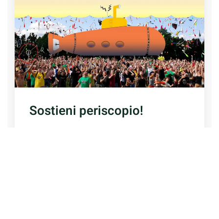
Sostieni periscopio!
Dona
Tutti i tag di questo articolo:
lirica
Poesia
roberto dall’olio
versi