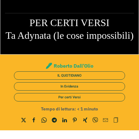
PER CERTI VERSI
Ta Adynata (le cose impossibili)
Roberto Dall’Olio
IL QUOTIDIANO
In Evidenza
Per certi Versi
Tempo di lettura:
< 1
minuto