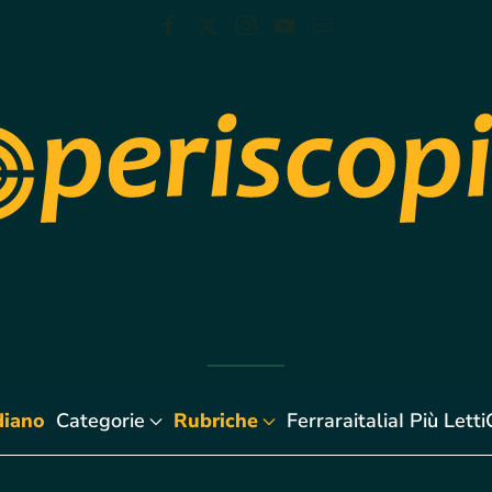
diano
Categorie
Rubriche
Ferraraitalia
I Più Letti