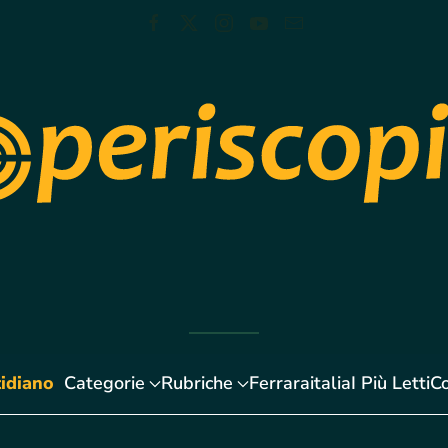
idiano
Categorie
Rubriche
Ferraraitalia
I Più Letti
Co