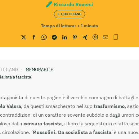
Riccardo Roversi
IL QUOTIDIANO
Tempo di lettura:
< 1
minuto
OTIDIANO
MEMORABILE
alista a fascista
otagonista di queste pagine è il vecchio compagno di battaglie 
lo Valera
, da questi smascherato nel suo
trasformismo
, sezi
contraddizioni di un carattere sovente subdolo e dagli umori co
oloso dalla
censura fascista
, il libro fu sequestrato e fatto sc
 circolazione. ‘
Mussolini. Da socialista a fascista
’ è una nuov