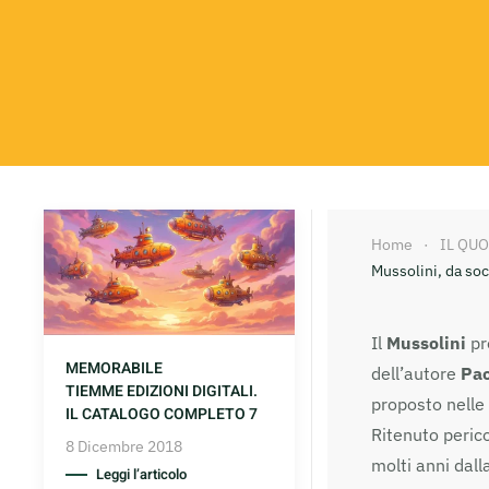
Home
IL QU
Mussolini, da soci
Il
Mussolini
pr
MEMORABILE
dell’autore
Pao
TIEMME EDIZIONI DIGITALI.
proposto nelle 
IL CATALOGO COMPLETO 7
Ritenuto peric
8 Dicembre 2018
molti anni dalla
Leggi l’articolo