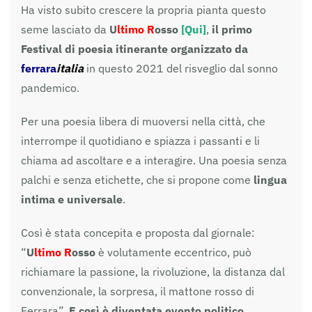
Ha visto subito crescere la propria pianta questo
seme lasciato da
U
ltimo
R
osso
[Qui]
,
il primo
Festival di poesia itinerante organizzato da
ferrara
italia
in questo 2021 del risveglio dal sonno
pandemico.
Per una poesia libera di muoversi nella città, che
interrompe il quotidiano e spiazza i passanti e li
chiama ad ascoltare e a interagire. Una poesia senza
palchi e senza etichette, che si propone come
lingua
intima e universale
.
Così è stata concepita e proposta dal giornale:
“
U
ltimo R
osso
è volutamente eccentrico, può
richiamare la passione, la rivoluzione, la distanza dal
convenzionale, la sorpresa, il mattone rosso di
Ferrara”.
E così è diventata evento politico
.