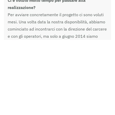
Ci è voluto molto tempo per passare alla
realizzazione?
Per avviare concretamente il progetto ci sono voluti
mesi. Una volta data la nostra disponibilità, abbiamo
cominciato ad incontrarci con la direzione del carcere
e con gli operatori, ma solo a giugno 2014 siamo
riusciti ad organizzare una festa all’interno del
carcere con detenuti e figli insieme. Da quel
momento abbiamo avviato i “I sabati delle famiglie”
ossia colloqui mensili per i detenuti con figli piccoli
(fino a 15/16 anni) in presenza di un paio di
educatrici comunali e un paio di scout (di solito un
giovane maggiorenne e un responsabile) che
intervengono per facilitare l’incontro tra genitori e
bambini. Sono colloqui più lunghi di quelli standard,
durano due ore, dalle 13.30 alle 15.30 del