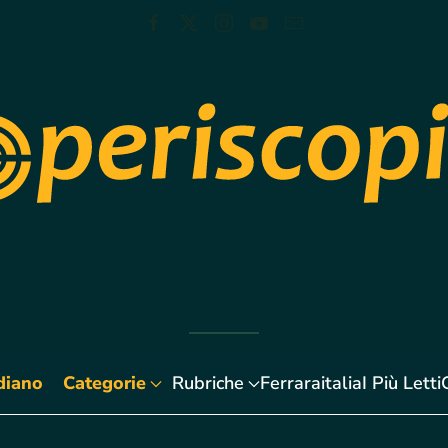
diano
Categorie
Rubriche
Ferraraitalia
I Più Letti