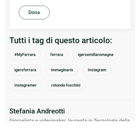
Dona
Tutti i tag di questo articolo:
#MyFerrara
ferrara
igersemiliaromagna
igersferrara
immaginario
Instagram
Instagramer
rotonda foschini
Stefania Andreotti
Giornalista e videomaker, laureata in Tecnologia della
comunicazione multimediale ed audiovisiva. Ha
collaborato con quotidiani, riviste, siti web, tv, festival