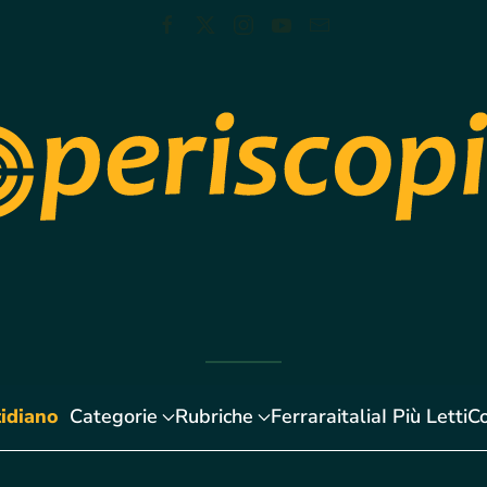
idiano
Categorie
Rubriche
Ferraraitalia
I Più Letti
Co