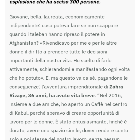
esplosione che ha ucciso 300 persone.
Giovane, bella, laureata, economicamente
indipendente: cosa poteva fare se non scappare
quando i taleban hanno ripreso il potere in
Afghanistan? «Rivendicavo per me e per le altre
donne il diritto a prendere tutte le decisioni
importanti della nostra vita. Ho scelto di farlo
attivamente, schierandomi e manifestando ogni volta
che ho potuto». E, ma questo va da sé, pagandone le
conseguenze: l’avventura imprenditoriale di
Zahra
Rizaye, 36 anni, ha avuto vita breve
. “Nel 2016,
insieme a due amiche, ho aperto un Caffè nel centro
di Kabul, perché speravo di creare opportunità di
lavoro per le donne. È stato entusiasmante, finché è
durato, avere uno spazio simile, dover rendere conto
solo a noi stesse del nostro lavoro, senza nessun