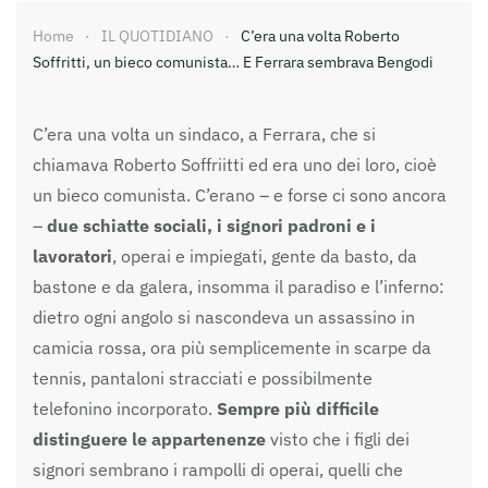
Home
IL QUOTIDIANO
C’era una volta Roberto
Soffritti, un bieco comunista… E Ferrara sembrava Bengodi
C’era una volta un sindaco, a Ferrara, che si
chiamava Roberto Soffriitti ed era uno dei loro, cioè
un bieco comunista. C’erano – e forse ci sono ancora
–
due schiatte sociali, i signori padroni e i
lavoratori
, operai e impiegati, gente da basto, da
bastone e da galera, insomma il paradiso e l’inferno:
dietro ogni angolo si nascondeva un assassino in
camicia rossa, ora più semplicemente in scarpe da
tennis, pantaloni stracciati e possibilmente
telefonino incorporato.
Sempre più difficile
distinguere le appartenenze
visto che i figli dei
signori sembrano i rampolli di operai, quelli che