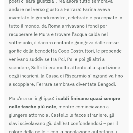
poeti ci sarà giustizia”. Ma allora tutto sembrava
andare nel verso giusto a Ferrara: Farina aveva
inventato le grandi mostre, celebrate e poi copiate in
tutto il mondo, da Roma arrivavano i fondi per
recuperare le Mura e trovare l’acqua calda nel
sottosuolo, il danaro contante giungeva dalle casse
gonfie della benedetta Coop Costruttori, le prebende
venivano suddivise tra Pci, Psi e poi gli altri a
scendere, Soffritti era molto attento alla spartizione
degli incarichi, la Cassa di Risparmio s’ingrandiva fino
a scoppiare, Ferrara sembrava diventata Bengodi.
Ma c’era un inghippo:
i soldi finivano quasi sempre
nelle tasche più note
, mentre cominciavano a
giungere attorno al Castello le facce straniere, gli
slavi scivolavano giù dall’Est confondendosi – per il
colore della pelle – con la popolazione autoctona, i