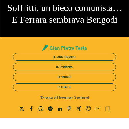
Soffritti, un bieco comunista…
E Ferrara sembrava Bengodi
Gian Pietro Testa
IL QUOTIDIANO
In Evidenza
OPINIONI
RITRATTI
Tempo di lettura:
3
minuti