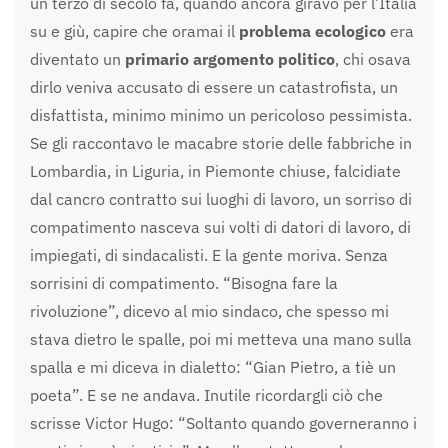
un terzo di secolo fa, quando ancora giravo per l’Italia
su e giù, capire che oramai il
problema ecologico
era
diventato un
primario argomento politico
, chi osava
dirlo veniva accusato di essere un catastrofista, un
disfattista, minimo minimo un pericoloso pessimista.
Se gli raccontavo le macabre storie delle fabbriche in
Lombardia, in Liguria, in Piemonte chiuse, falcidiate
dal cancro contratto sui luoghi di lavoro, un sorriso di
compatimento nasceva sui volti di datori di lavoro, di
impiegati, di sindacalisti. E la gente moriva. Senza
sorrisini di compatimento. “Bisogna fare la
rivoluzione”, dicevo al mio sindaco, che spesso mi
stava dietro le spalle, poi mi metteva una mano sulla
spalla e mi diceva in dialetto: “Gian Pietro, a tiè un
poeta”. E se ne andava. Inutile ricordargli ciò che
scrisse Victor Hugo: “Soltanto quando governeranno i