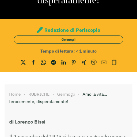
disperatamente!
Redazione di Periscopio
Germogli
Tempo di lettura:
< 1
minuto
Home
RUBRICHE
Germogli
Amo la vita…
ferocemente, disperatamente!
di Lorenzo Bissi
Il 2 novembre del 1975 ci lasciava un grande uomo e