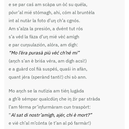
e se par caś am scàpa un òć su quéla,
póvr’al mié stómagh, ahi, cóm al bruntèla
int al nutàr la foto d’uη ch’a cgnós.
Am s’alza la presión, a dvént tut rós
s’a véd la fàza d’uη mié vèć amìgh
e par cuηsulazión, alóra, am digh:
“Mo l’éra purasà più vèć ch’né mi”
(aηch s’an è briśa véra, am digh acsì!)
e a guàrd col fià suspéś, quaśi in afàn,
quant jéra (sperànd tanti!) chi sò ann.
Mo aηch se la nutìzia am tiéη lugàda
a gh’è sémpar qualcdùη che iη źir par stràda
l’am férma pr’iηfurmàram cun traspòrt:
“
Al sat di nostr’amìgh, ajér, chi è mort?”
e vié ch’al m’cónta (e t’an al pó farmàr!)