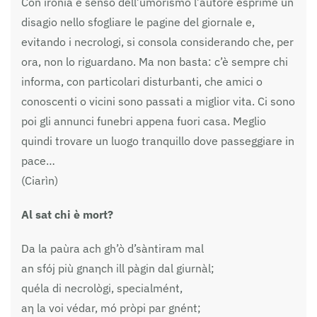
Con ironia e senso dell’umorismo l’autore esprime un
disagio nello sfogliare le pagine del giornale e,
evitando i necrologi, si consola considerando che, per
ora, non lo riguardano. Ma non basta: c’è sempre chi
informa, con particolari disturbanti, che amici o
conoscenti o vicini sono passati a miglior vita. Ci sono
poi gli annunci funebri appena fuori casa. Meglio
quindi trovare un luogo tranquillo dove passeggiare in
pace…
(Ciarìn)
Al sat chi è mort?
Da la paùra ach gh’ò d’sàntiram mal
an sfój più gnaηch ill pàgin dal giurnàl;
quéla di necrològi, specialmént,
aη la voi védar, mó pròpi par gnént;