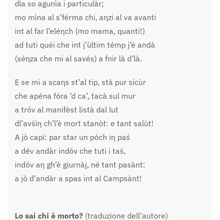
dla so agunìa i particulàr;
mo mìna al s’férma chi, aηzi al va avanti
int al far l’eléηch (mo mama, quanti!)
ad tuti quéi che int j’ùltim témp j’è andà
(séηza che mi al savés) a fnir là d’là.
E se mi a scaηs st’al tip, stà pur sicùr
che apéna fóra ‘d ca’, tacà sul mur
a tróv al manifèst listà dal lut
dl’avśìη ch’l’è mort stanòt: e tant salùt!
A jò capì: par star un póch iη paś
a dév andàr indóv che tuti i taś,
indóv aη gh’è giurnàj, né tant pasànt:
a jò d’andàr a spas int al Campsànt!
Lo sai chi è morto?
(traduzione dell’autore)