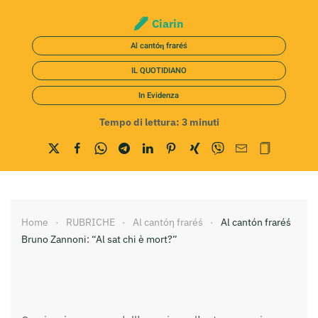
Ciarin
Al cantóη fraréś
IL QUOTIDIANO
In Evidenza
Tempo di lettura:
3
minuti
Home
RUBRICHE
Al cantóη fraréś
Al cantón fraréś
Bruno Zannoni: “Al sat chi è mort?”