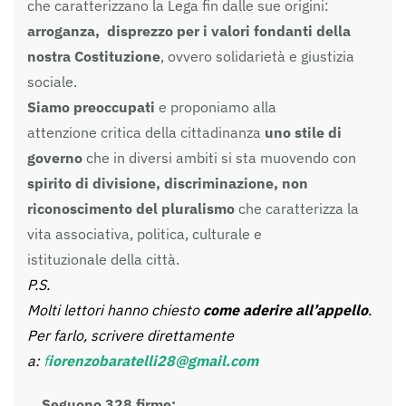
che caratterizzano la Lega fin dalle sue origini:
arroganza, disprezzo per i valori fondanti della
nostra Costituzione
, ovvero solidarietà e giustizia
sociale.
Siamo preoccupati
e proponiamo alla
attenzione critica della cittadinanza
uno stile di
governo
che in diversi ambiti si sta muovendo con
spirito di divisione, discriminazione, non
riconoscimento del pluralismo
che caratterizza la
vita associativa, politica, culturale e
istituzionale della città.
P.S.
Molti lettori hanno chiesto
come aderire all’appello
.
Per farlo, scrivere direttamente
a:
f
iorenzobaratelli28@gmail.com
Seguono 328 firme: