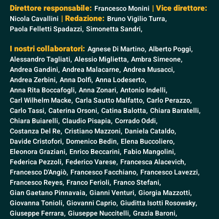
Direttore responsabile:
| Vice direttore:
Francesco Monini
| Redazione:
Nicola Cavallini
Bruno Vigilio Turra,
Paola Felletti Spadazzi,
Simonetta Sandri,
I nostri collaboratori:
Agnese Di Martino,
Alberto Poggi,
Alessandro Tagliati,
Alessio Miglietta,
Ambra Simeone,
Andrea Gandini,
Andrea Malacarne,
Andrea Musacci,
Andrea Zerbini,
Anna Dolfi,
Anna Lodeserto,
Anna Rita Boccafogli,
Anna Zonari,
Antonio Indelli,
Carl Wilhelm Macke,
Carla Sautto Malfatto,
Carlo Perazzo,
Carlo Tassi,
Caterina Orsoni,
Catina Balotta,
Chiara Baratelli,
Chiara Buiarelli,
Claudio Pisapia,
Corrado Oddi,
Costanza Del Re,
Cristiano Mazzoni,
Daniela Cataldo,
Davide Cristofori,
Domenico Bedin,
Elena Buccoliero,
Eleonora Graziani,
Enrico Beccarini,
Fabio Mangolini,
Federica Pezzoli,
Federico Varese,
Francesca Alacevich,
Francesco D'Angiò,
Francesco Facchiano,
Francesco Lavezzi,
Francesco Reyes,
Franco Ferioli,
Franco Stefani,
Gian Gaetano Pinnavaia,
Gianni Venturi,
Giorgia Mazzotti,
Giovanna Tonioli,
Giovanni Caprio,
Giuditta Isotti Rosowsky,
Giuseppe Ferrara,
Giuseppe Nuccitelli,
Grazia Baroni,