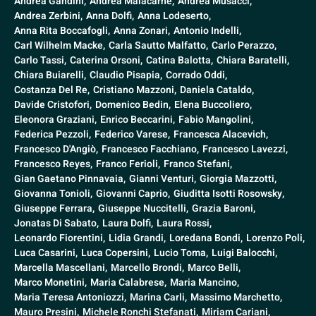
Andrea Gandini,
Andrea Malacarne,
Andrea Musacci,
Andrea Zerbini,
Anna Dolfi,
Anna Lodeserto,
Anna Rita Boccafogli,
Anna Zonari,
Antonio Indelli,
Carl Wilhelm Macke,
Carla Sautto Malfatto,
Carlo Perazzo,
Carlo Tassi,
Caterina Orsoni,
Catina Balotta,
Chiara Baratelli,
Chiara Buiarelli,
Claudio Pisapia,
Corrado Oddi,
Costanza Del Re,
Cristiano Mazzoni,
Daniela Cataldo,
Davide Cristofori,
Domenico Bedin,
Elena Buccoliero,
Eleonora Graziani,
Enrico Beccarini,
Fabio Mangolini,
Federica Pezzoli,
Federico Varese,
Francesca Alacevich,
Francesco D'Angiò,
Francesco Facchiano,
Francesco Lavezzi,
Francesco Reyes,
Franco Ferioli,
Franco Stefani,
Gian Gaetano Pinnavaia,
Gianni Venturi,
Giorgia Mazzotti,
Giovanna Tonioli,
Giovanni Caprio,
Giuditta Isotti Rosowsky,
Giuseppe Ferrara,
Giuseppe Nuccitelli,
Grazia Baroni,
Jonatas Di Sabato,
Laura Dolfi,
Laura Rossi,
Leonardo Fiorentini,
Lidia Grandi,
Loredana Bondi,
Lorenzo Poli,
Luca Casarini,
Luca Copersini,
Lucio Toma,
Luigi Balocchi,
Marcella Mascellani,
Marcello Brondi,
Marco Belli,
Marco Monetini,
Maria Calabrese,
Maria Mancino,
Maria Teresa Antoniozzi,
Marina Carli,
Massimo Marchetto,
Mauro Presini,
Michele Ronchi Stefanati,
Miriam Cariani,