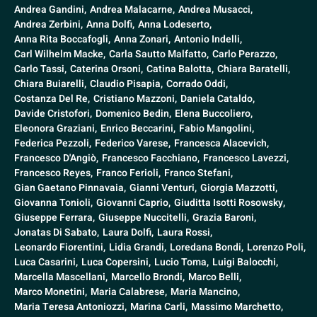
Andrea Gandini,
Andrea Malacarne,
Andrea Musacci,
Andrea Zerbini,
Anna Dolfi,
Anna Lodeserto,
Anna Rita Boccafogli,
Anna Zonari,
Antonio Indelli,
Carl Wilhelm Macke,
Carla Sautto Malfatto,
Carlo Perazzo,
Carlo Tassi,
Caterina Orsoni,
Catina Balotta,
Chiara Baratelli,
Chiara Buiarelli,
Claudio Pisapia,
Corrado Oddi,
Costanza Del Re,
Cristiano Mazzoni,
Daniela Cataldo,
Davide Cristofori,
Domenico Bedin,
Elena Buccoliero,
Eleonora Graziani,
Enrico Beccarini,
Fabio Mangolini,
Federica Pezzoli,
Federico Varese,
Francesca Alacevich,
Francesco D'Angiò,
Francesco Facchiano,
Francesco Lavezzi,
Francesco Reyes,
Franco Ferioli,
Franco Stefani,
Gian Gaetano Pinnavaia,
Gianni Venturi,
Giorgia Mazzotti,
Giovanna Tonioli,
Giovanni Caprio,
Giuditta Isotti Rosowsky,
Giuseppe Ferrara,
Giuseppe Nuccitelli,
Grazia Baroni,
Jonatas Di Sabato,
Laura Dolfi,
Laura Rossi,
Leonardo Fiorentini,
Lidia Grandi,
Loredana Bondi,
Lorenzo Poli,
Luca Casarini,
Luca Copersini,
Lucio Toma,
Luigi Balocchi,
Marcella Mascellani,
Marcello Brondi,
Marco Belli,
Marco Monetini,
Maria Calabrese,
Maria Mancino,
Maria Teresa Antoniozzi,
Marina Carli,
Massimo Marchetto,