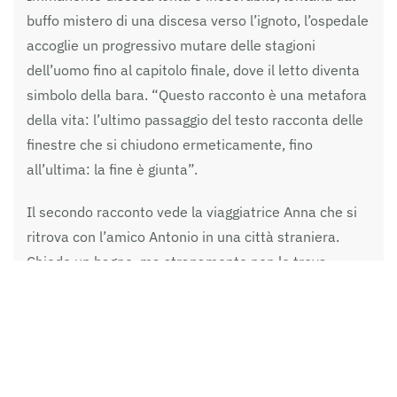
buffo mistero di una discesa verso l’ignoto, l’ospedale
accoglie un progressivo mutare delle stagioni
dell’uomo fino al capitolo finale, dove il letto diventa
simbolo della bara. “Questo racconto è una metafora
della vita: l’ultimo passaggio del testo racconta delle
finestre che si chiudono ermeticamente, fino
all’ultima: la fine è giunta”.
Il secondo racconto vede la viaggiatrice Anna che si
ritrova con l’amico Antonio in una città straniera.
Chiede un bagno, ma stranamente non lo trova,
nessuno sembra disposto a cederglielo.
Il suo bisogno negato e il suo legittimo tentativo di
essere ascoltata le valgono un pubblico linciaggio,
morale e fisico. Quella folla che la osserva prima
stranita esprimersi in italiano standard a fronte del