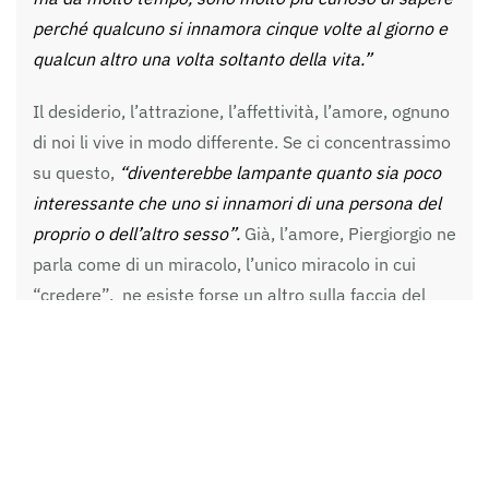
perché qualcuno si innamora cinque volte al giorno e
qualcun altro una volta soltanto della vita.”
Il desiderio, l’attrazione, l’affettività, l’amore, ognuno
di noi li vive in modo differente. Se ci concentrassimo
su questo,
“diventerebbe lampante quanto sia poco
interessante che uno si innamori di una persona del
proprio o dell’altro sesso”.
Già, l’amore, Piergiorgio ne
parla come di un miracolo, l’unico miracolo in cui
“credere”, ne esiste forse un altro sulla faccia del
pianeta?
E proprio l’amore, la sua inaudita potenza, è al centro
del suo romanzo breve
Lasciate in pace Marcello
(ristampato da Einaudi), la prova narrativa più
riuscita di Paterlini, dove si avverte la lezione di