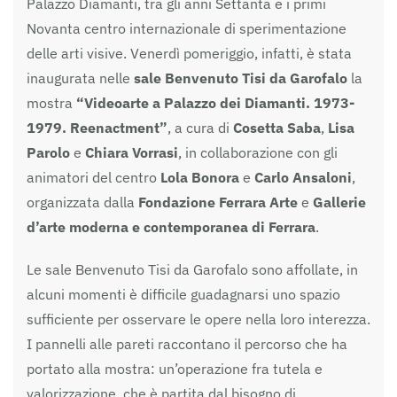
Palazzo Diamanti, tra gli anni Settanta e i primi
Novanta centro internazionale di sperimentazione
delle arti visive. Venerdì pomeriggio, infatti, è stata
inaugurata nelle
sale Benvenuto Tisi da Garofalo
la
mostra
“Videoarte a Palazzo dei Diamanti. 1973-
1979. Reenactment”
, a cura di
Cosetta Saba
,
Lisa
Parolo
e
Chiara Vorrasi
, in collaborazione con gli
animatori del centro
Lola Bonora
e
Carlo Ansaloni
,
organizzata dalla
Fondazione Ferrara Arte
e
Gallerie
d’arte moderna e contemporanea di Ferrara
.
Le sale Benvenuto Tisi da Garofalo sono affollate, in
alcuni momenti è difficile guadagnarsi uno spazio
sufficiente per osservare le opere nella loro interezza.
I pannelli alle pareti raccontano il percorso che ha
portato alla mostra: un’operazione fra tutela e
valorizzazione, che è partita dal bisogno di