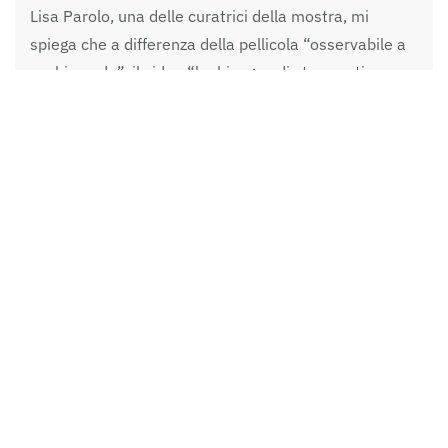
Lisa Parolo, una delle curatrici della mostra, mi
spiega che a differenza della pellicola “osservabile a
occhio nudo”, il video “ha bisogno di strumenti
specifici per essere visto, ed è sempre più complesso
trovarli”. Per questo motivo nel 2013 le Gallerie
d’arte moderna e contemporanea di Ferrara hanno
avviato un progetto di preservazione e restauro per
trasportare questi video sul digitale, salvaguardando
la struttura del filmato e i segni che il tempo ha
lasciato su di esso. Il lavoro compiuto è stato reso
possibile grazie alla collaborazione con i laboratori
italiani che si occupano di migrare i video nel formato
digitale, la Camera Ottica e il CREA (Centro Ricerca
Elaborazione Audiovisivi) del Dams di Gorizia,
Università di Udine. Nella seconda sala si può
osservare il frutto di questo lavoro ne ” Viaggio di La