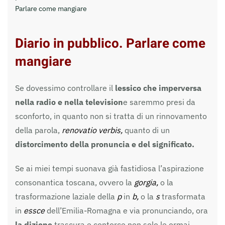
Parlare come mangiare
Diario in pubblico. Parlare come
mangiare
Se dovessimo controllare il
lessico che imperversa
nella radio e nella television
e saremmo presi da
sconforto, in quanto non si tratta di un rinnovamento
della parola,
renovatio verbis,
quanto di un
distorcimento della pronuncia e del significato.
Se ai miei tempi suonava già fastidiosa l’aspirazione
consonantica toscana, ovvero la
gorgia,
o la
trasformazione laziale della
p
in
b,
o la
s
trasformata
in
essce
dell’Emilia-Romagna e via pronunciando, ora
la dizione
trascura e contorce non solo le ormai