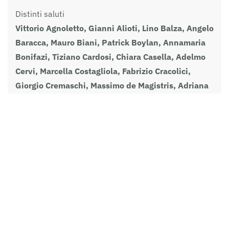
Distinti saluti
Vittorio Agnoletto, Gianni Alioti, Lino Balza, Angelo
Baracca, Mauro Biani, Patrick Boylan, Annamaria
Bonifazi, Tiziano Cardosi, Chiara Casella, Adelmo
Cervi,
Marcella Costagliola,
Fabrizio Cracolici,
Giorgio Cremaschi,
Massimo de Magistris,
Adriana
De Mitri, Alessio Di Florio, Irma Dioli, Antonino
Drago, Domenico Gallo, Lidia Giannotti, Agnese
Ginocchio, Fulvia Gravame, Francesco Iannuzzelli,
Mimmo Lucano, Linda Maggiori, Gianfranco
Mammone, Fabio Marcelli, Alessandro Marescotti,
Aniello Margiotta, Francesco Monini, Moni Ovadia,
Elio Pagani, Domenico Palermo, Maria Pastore,
Gaia Pedrolli, Enrico Peyretti, Maurizio Portaluri,
Olivier Turquet, Laura Tussi, Alex Zanotelli