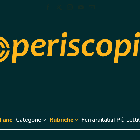
diano
Categorie
Rubriche
Ferraraitalia
I Più Letti