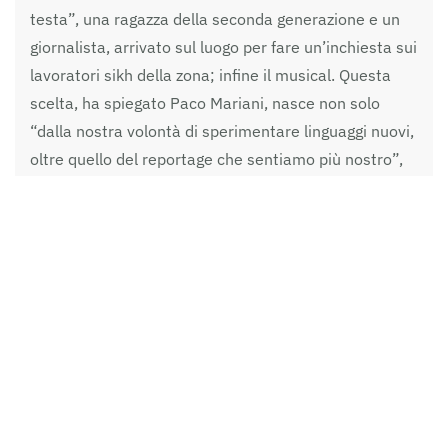
testa”, una ragazza della seconda generazione e un
giornalista, arrivato sul luogo per fare un’inchiesta sui
lavoratori sikh della zona; infine il musical. Questa
scelta, ha spiegato Paco Mariani, nasce non solo
“dalla nostra volontà di sperimentare linguaggi nuovi,
oltre quello del reportage che sentiamo più nostro”,
ma anche dalla necessità di “tutelare chi si è fidato di
noi e ci ha raccontato la sua storia” e recuperare
parte della cultura Sikh all’interno del lavoro, in modo
da far diventare queste persone non solo oggetti, ma
soggetti della narrazione: “ci interessava
contaminarci con la cultura del Punjab e volevamo
uscire dal racconto pietistico del povero ragazzo
sfruttato”.
Per quanto riguarda il finanziamento del progetto,
invece, è stata avviata una campagna di