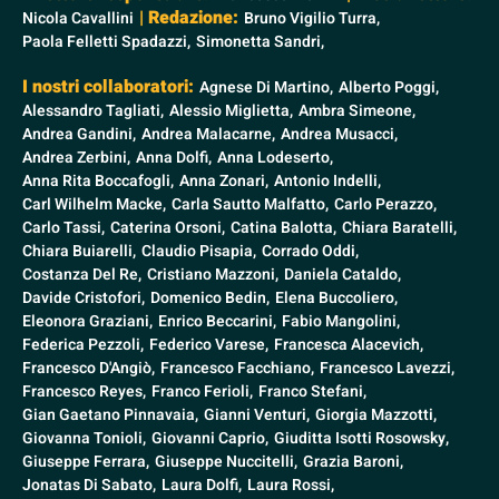
| Redazione:
Nicola Cavallini
Bruno Vigilio Turra,
Paola Felletti Spadazzi,
Simonetta Sandri,
I nostri collaboratori:
Agnese Di Martino,
Alberto Poggi,
Alessandro Tagliati,
Alessio Miglietta,
Ambra Simeone,
Andrea Gandini,
Andrea Malacarne,
Andrea Musacci,
Andrea Zerbini,
Anna Dolfi,
Anna Lodeserto,
Anna Rita Boccafogli,
Anna Zonari,
Antonio Indelli,
Carl Wilhelm Macke,
Carla Sautto Malfatto,
Carlo Perazzo,
Carlo Tassi,
Caterina Orsoni,
Catina Balotta,
Chiara Baratelli,
Chiara Buiarelli,
Claudio Pisapia,
Corrado Oddi,
Costanza Del Re,
Cristiano Mazzoni,
Daniela Cataldo,
Davide Cristofori,
Domenico Bedin,
Elena Buccoliero,
Eleonora Graziani,
Enrico Beccarini,
Fabio Mangolini,
Federica Pezzoli,
Federico Varese,
Francesca Alacevich,
Francesco D'Angiò,
Francesco Facchiano,
Francesco Lavezzi,
Francesco Reyes,
Franco Ferioli,
Franco Stefani,
Gian Gaetano Pinnavaia,
Gianni Venturi,
Giorgia Mazzotti,
Giovanna Tonioli,
Giovanni Caprio,
Giuditta Isotti Rosowsky,
Giuseppe Ferrara,
Giuseppe Nuccitelli,
Grazia Baroni,
Jonatas Di Sabato,
Laura Dolfi,
Laura Rossi,