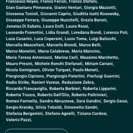
Francesco Reyes,
Franco Ferioli,
Franco Stefani,
Gian Gaetano Pinnavaia,
Gianni Venturi,
Giorgia Mazzotti,
Giovanna Tonioli,
Giovanni Caprio,
Giuditta Isotti Rosowsky,
Giuseppe Ferrara,
Giuseppe Nuccitelli,
Grazia Baroni,
Jonatas Di Sabato,
Laura Dolfi,
Laura Rossi,
Leonardo Fiorentini,
Lidia Grandi,
Loredana Bondi,
Lorenzo Poli,
Luca Casarini,
Luca Copersini,
Lucio Toma,
Luigi Balocchi,
Marcella Mascellani,
Marcello Brondi,
Marco Belli,
Marco Monetini,
Maria Calabrese,
Maria Mancino,
Maria Teresa Antoniozzi,
Marina Carli,
Massimo Marchetto,
Mauro Presini,
Michele Ronchi Stefanati,
Miriam Cariani,
Nicola Gemignani,
Olivier Turquet,
Paolo Moneti,
Piergiorgio Cipriano,
Piergiorgio Paterlini,
Pierluigi Guerrini,
Radio Strike,
Ranieri Varese,
Redazione Zebra,
Riccardo Francaviglia,
Roberta Barbieri,
Roberta Lipparini,
Roberta Trucco,
Roberto Dall'Olio,
Roberto Paltrinieri,
Romeo Farinella,
Sandro Abruzzese,
Sara Gandini,
Sergio Gessi,
Sergio Kraisky,
Silvia Tebaldi,
Simonetta Sandri,
Stefania Bergamini,
Stefano Agnelli,
Tiziano Cardosi,
Valerio Pazzi,