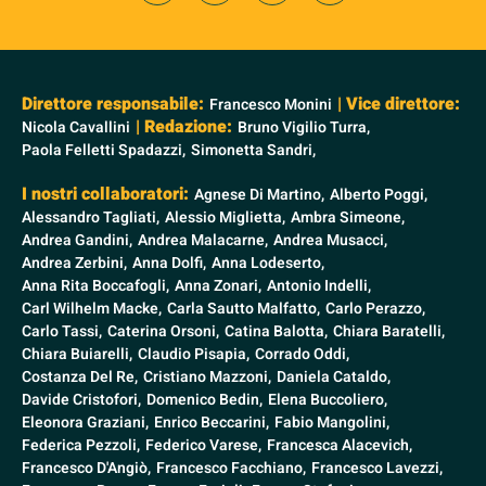
Direttore responsabile:
| Vice direttore:
Francesco Monini
| Redazione:
Nicola Cavallini
Bruno Vigilio Turra,
Paola Felletti Spadazzi,
Simonetta Sandri,
I nostri collaboratori:
Agnese Di Martino,
Alberto Poggi,
Alessandro Tagliati,
Alessio Miglietta,
Ambra Simeone,
Andrea Gandini,
Andrea Malacarne,
Andrea Musacci,
Andrea Zerbini,
Anna Dolfi,
Anna Lodeserto,
Anna Rita Boccafogli,
Anna Zonari,
Antonio Indelli,
Carl Wilhelm Macke,
Carla Sautto Malfatto,
Carlo Perazzo,
Carlo Tassi,
Caterina Orsoni,
Catina Balotta,
Chiara Baratelli,
Chiara Buiarelli,
Claudio Pisapia,
Corrado Oddi,
Costanza Del Re,
Cristiano Mazzoni,
Daniela Cataldo,
Davide Cristofori,
Domenico Bedin,
Elena Buccoliero,
Eleonora Graziani,
Enrico Beccarini,
Fabio Mangolini,
Federica Pezzoli,
Federico Varese,
Francesca Alacevich,
Francesco D'Angiò,
Francesco Facchiano,
Francesco Lavezzi,