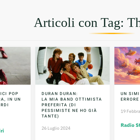
Articoli con Tag: T
ICI POP
DURAN DURAN:
UN SIM
A, IN UN
LA MIA BAND OTTIMISTA
ERRORE
ORDI
PREFERITA (DI
PESSIMISTE NE HO GIÀ
19 Febbra
TANTE)
Radio St
26 Luglio 2024
ri