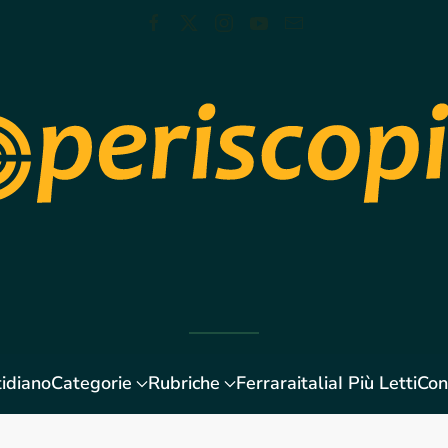
idiano
Categorie
Rubriche
Ferraraitalia
I Più Letti
Con