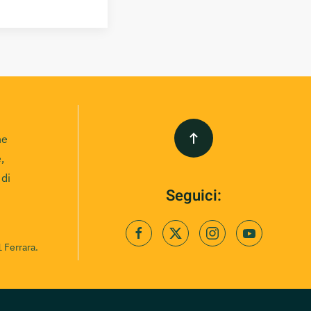
ne
,
 di
Seguici:
 Ferrara.