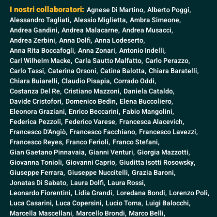
I nostri collaboratori:
Agnese Di Martino,
Alberto Poggi,
Alessandro Tagliati,
Alessio Miglietta,
Ambra Simeone,
Andrea Gandini,
Andrea Malacarne,
Andrea Musacci,
Andrea Zerbini,
Anna Dolfi,
Anna Lodeserto,
Anna Rita Boccafogli,
Anna Zonari,
Antonio Indelli,
Carl Wilhelm Macke,
Carla Sautto Malfatto,
Carlo Perazzo,
Carlo Tassi,
Caterina Orsoni,
Catina Balotta,
Chiara Baratelli,
Chiara Buiarelli,
Claudio Pisapia,
Corrado Oddi,
Costanza Del Re,
Cristiano Mazzoni,
Daniela Cataldo,
Davide Cristofori,
Domenico Bedin,
Elena Buccoliero,
Eleonora Graziani,
Enrico Beccarini,
Fabio Mangolini,
Federica Pezzoli,
Federico Varese,
Francesca Alacevich,
Francesco D'Angiò,
Francesco Facchiano,
Francesco Lavezzi,
Francesco Reyes,
Franco Ferioli,
Franco Stefani,
Gian Gaetano Pinnavaia,
Gianni Venturi,
Giorgia Mazzotti,
Giovanna Tonioli,
Giovanni Caprio,
Giuditta Isotti Rosowsky,
Giuseppe Ferrara,
Giuseppe Nuccitelli,
Grazia Baroni,
Jonatas Di Sabato,
Laura Dolfi,
Laura Rossi,
Leonardo Fiorentini,
Lidia Grandi,
Loredana Bondi,
Lorenzo Poli,
Luca Casarini,
Luca Copersini,
Lucio Toma,
Luigi Balocchi,
Marcella Mascellani,
Marcello Brondi,
Marco Belli,