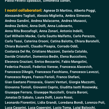
Paola Felletti Spadazzi,
Simonetta Sandri,
I nostri collaboratori:
Agnese Di Martino,
Alberto Poggi,
Alessandro Tagliati,
Alessio Miglietta,
Ambra Simeone,
Andrea Gandini,
Andrea Malacarne,
Andrea Musacci,
Andrea Zerbini,
Anna Dolfi,
Anna Lodeserto,
Anna Rita Boccafogli,
Anna Zonari,
Antonio Indelli,
Carl Wilhelm Macke,
Carla Sautto Malfatto,
Carlo Perazzo,
Carlo Tassi,
Caterina Orsoni,
Catina Balotta,
Chiara Baratelli,
Chiara Buiarelli,
Claudio Pisapia,
Corrado Oddi,
Costanza Del Re,
Cristiano Mazzoni,
Daniela Cataldo,
Davide Cristofori,
Domenico Bedin,
Elena Buccoliero,
Eleonora Graziani,
Enrico Beccarini,
Fabio Mangolini,
Federica Pezzoli,
Federico Varese,
Francesca Alacevich,
Francesco D'Angiò,
Francesco Facchiano,
Francesco Lavezzi,
Francesco Reyes,
Franco Ferioli,
Franco Stefani,
Gian Gaetano Pinnavaia,
Gianni Venturi,
Giorgia Mazzotti,
Giovanna Tonioli,
Giovanni Caprio,
Giuditta Isotti Rosowsky,
Giuseppe Ferrara,
Giuseppe Nuccitelli,
Grazia Baroni,
Jonatas Di Sabato,
Laura Dolfi,
Laura Rossi,
Leonardo Fiorentini,
Lidia Grandi,
Loredana Bondi,
Lorenzo Poli,
Luca Casarini,
Luca Copersini,
Lucio Toma,
Luigi Balocchi,