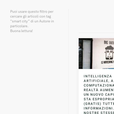
Puoi usare questo filtro per
cercare gli articoli con tag
“smart city” di un Autore in
particolare.
Buona lettura!
INTELLIGENZA
ARTIFICIALE, 
COMPUTAZIONA
REALTÀ AUMEN
UN NUOVO CAP
STA ESPROPRI
(GRATIS) TUTT
INFORMAZIONI.
NOSTRE STESSE