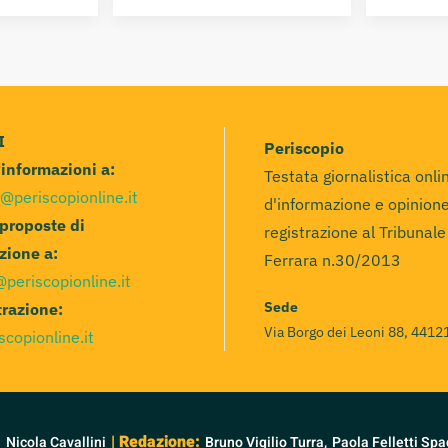
I
Periscopio
e informazioni a:
Testata giornalistica onli
@periscopionline.it
d'informazione e opinione
 proposte di
registrazione al Tribunale
zione a:
Ferrara n.30/2013
@periscopionline.it
Sede
razione:
Via Borgo dei Leoni 88, 44121
scopionline.it
:
| Redazione:
Nicola Cavallini
Bruno Vigilio Turra,
Paola Felletti Spa