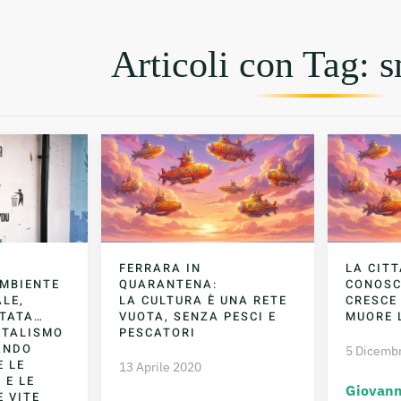
Articoli con Tag: s
FERRARA IN
LA CITT
AMBIENTE
QUARANTENA:
CONOS
LE,
LA CULTURA È UNA RETE
CRESCE
TATA…
VUOTA, SENZA PESCI E
MUORE 
ITALISMO
PESCATORI
ANDO
5 Dicemb
E LE
13 Aprile 2020
 E LE
Giovann
 VITE