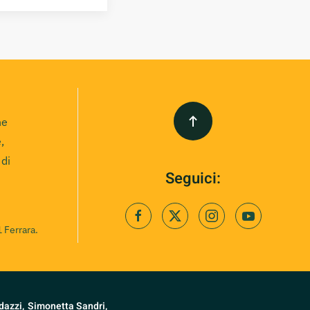
ne
,
 di
Seguici:
 Ferrara.
dazzi,
Simonetta Sandri,