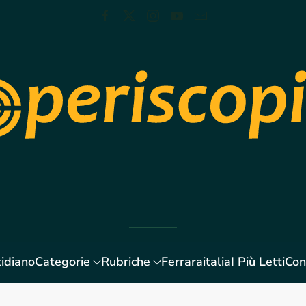
idiano
Categorie
Rubriche
Ferraraitalia
I Più Letti
Con