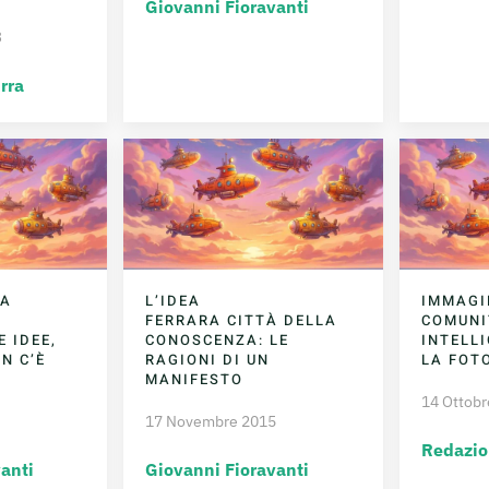
Giovanni Fioravanti
3
rra
LA
L’IDEA
IMMAGI
FERRARA CITTÀ DELLA
COMUNI
 IDEE,
CONOSCENZA: LE
INTELLI
N C’È
RAGIONI DI UN
LA FOT
MANIFESTO
14 Ottobr
17 Novembre 2015
Redazio
anti
Giovanni Fioravanti