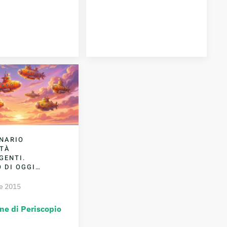
NARIO
TÀ
GENTI.
O DI OGGI…
e 2015
ne di Periscopio