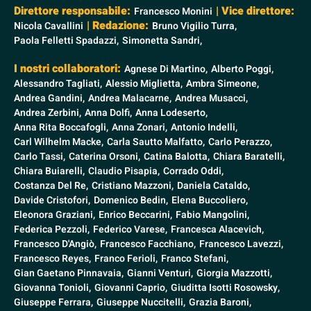
Direttore responsabile:
| Vice direttore:
Francesco Monini
| Redazione:
Nicola Cavallini
Bruno Vigilio Turra,
Paola Felletti Spadazzi,
Simonetta Sandri,
I nostri collaboratori:
Agnese Di Martino,
Alberto Poggi,
Alessandro Tagliati,
Alessio Miglietta,
Ambra Simeone,
Andrea Gandini,
Andrea Malacarne,
Andrea Musacci,
Andrea Zerbini,
Anna Dolfi,
Anna Lodeserto,
Anna Rita Boccafogli,
Anna Zonari,
Antonio Indelli,
Carl Wilhelm Macke,
Carla Sautto Malfatto,
Carlo Perazzo,
Carlo Tassi,
Caterina Orsoni,
Catina Balotta,
Chiara Baratelli,
Chiara Buiarelli,
Claudio Pisapia,
Corrado Oddi,
Costanza Del Re,
Cristiano Mazzoni,
Daniela Cataldo,
Davide Cristofori,
Domenico Bedin,
Elena Buccoliero,
Eleonora Graziani,
Enrico Beccarini,
Fabio Mangolini,
Federica Pezzoli,
Federico Varese,
Francesca Alacevich,
Francesco D'Angiò,
Francesco Facchiano,
Francesco Lavezzi,
Francesco Reyes,
Franco Ferioli,
Franco Stefani,
Gian Gaetano Pinnavaia,
Gianni Venturi,
Giorgia Mazzotti,
Giovanna Tonioli,
Giovanni Caprio,
Giuditta Isotti Rosowsky,
Giuseppe Ferrara,
Giuseppe Nuccitelli,
Grazia Baroni,