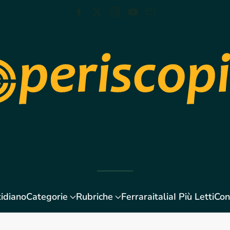
idiano
Categorie
Rubriche
Ferraraitalia
I Più Letti
Con