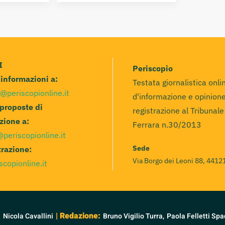
I
Periscopio
e informazioni a:
Testata giornalistica onli
@periscopionline.it
d'informazione e opinione
 proposte di
registrazione al Tribunale
zione a:
Ferrara n.30/2013
@periscopionline.it
Sede
razione:
Via Borgo dei Leoni 88, 44121
scopionline.it
:
| Redazione:
Nicola Cavallini
Bruno Vigilio Turra,
Paola Felletti Spa