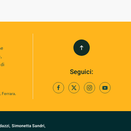
ne
,
 di
Seguici:
 Ferrara.
dazzi,
Simonetta Sandri,