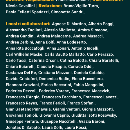
| Redazione:
Nicola Cavallini
Bruno Vigilio Turra,
Paola Felletti Spadazzi,
Simonetta Sandri,
I nostri collaboratori:
Agnese Di Martino,
Alberto Poggi,
Alessandro Tagliati,
Alessio Miglietta,
Ambra Simeone,
Andrea Gandini,
Andrea Malacarne,
Andrea Musacci,
Andrea Zerbini,
Anna Dolfi,
Anna Lodeserto,
Anna Rita Boccafogli,
Anna Zonari,
Antonio Indelli,
Carl Wilhelm Macke,
Carla Sautto Malfatto,
Carlo Perazzo,
Carlo Tassi,
Caterina Orsoni,
Catina Balotta,
Chiara Baratelli,
Chiara Buiarelli,
Claudio Pisapia,
Corrado Oddi,
Costanza Del Re,
Cristiano Mazzoni,
Daniela Cataldo,
Davide Cristofori,
Domenico Bedin,
Elena Buccoliero,
Eleonora Graziani,
Enrico Beccarini,
Fabio Mangolini,
Federica Pezzoli,
Federico Varese,
Francesca Alacevich,
Francesco D'Angiò,
Francesco Facchiano,
Francesco Lavezzi,
Francesco Reyes,
Franco Ferioli,
Franco Stefani,
Gian Gaetano Pinnavaia,
Gianni Venturi,
Giorgia Mazzotti,
Giovanna Tonioli,
Giovanni Caprio,
Giuditta Isotti Rosowsky,
Giuseppe Ferrara,
Giuseppe Nuccitelli,
Grazia Baroni,
Jonatas Di Sabato,
Laura Dolfi,
Laura Rossi,