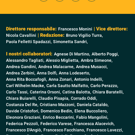
Direttore responsabile:
| Vice direttore:
Francesco Monini
| Redazione:
Nicola Cavallini
Bruno Vigilio Turra,
Paola Felletti Spadazzi,
Simonetta Sandri,
I nostri collaboratori:
Agnese Di Martino,
Alberto Poggi,
Alessandro Tagliati,
Alessio Miglietta,
Ambra Simeone,
Andrea Gandini,
Andrea Malacarne,
Andrea Musacci,
Andrea Zerbini,
Anna Dolfi,
Anna Lodeserto,
Anna Rita Boccafogli,
Anna Zonari,
Antonio Indelli,
Carl Wilhelm Macke,
Carla Sautto Malfatto,
Carlo Perazzo,
Carlo Tassi,
Caterina Orsoni,
Catina Balotta,
Chiara Baratelli,
Chiara Buiarelli,
Claudio Pisapia,
Corrado Oddi,
Costanza Del Re,
Cristiano Mazzoni,
Daniela Cataldo,
Davide Cristofori,
Domenico Bedin,
Elena Buccoliero,
Eleonora Graziani,
Enrico Beccarini,
Fabio Mangolini,
Federica Pezzoli,
Federico Varese,
Francesca Alacevich,
Francesco D'Angiò,
Francesco Facchiano,
Francesco Lavezzi,