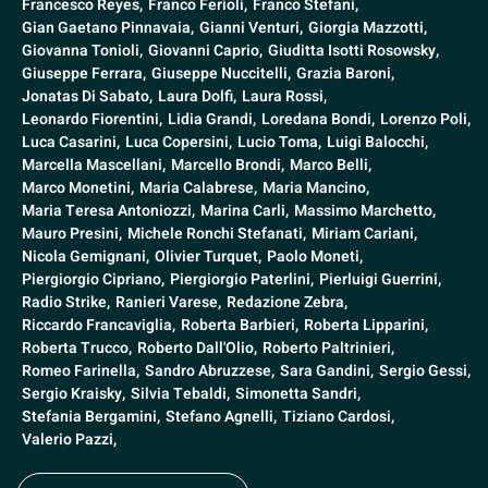
Francesco Reyes,
Franco Ferioli,
Franco Stefani,
Gian Gaetano Pinnavaia,
Gianni Venturi,
Giorgia Mazzotti,
Giovanna Tonioli,
Giovanni Caprio,
Giuditta Isotti Rosowsky,
Giuseppe Ferrara,
Giuseppe Nuccitelli,
Grazia Baroni,
Jonatas Di Sabato,
Laura Dolfi,
Laura Rossi,
Leonardo Fiorentini,
Lidia Grandi,
Loredana Bondi,
Lorenzo Poli,
Luca Casarini,
Luca Copersini,
Lucio Toma,
Luigi Balocchi,
Marcella Mascellani,
Marcello Brondi,
Marco Belli,
Marco Monetini,
Maria Calabrese,
Maria Mancino,
Maria Teresa Antoniozzi,
Marina Carli,
Massimo Marchetto,
Mauro Presini,
Michele Ronchi Stefanati,
Miriam Cariani,
Nicola Gemignani,
Olivier Turquet,
Paolo Moneti,
Piergiorgio Cipriano,
Piergiorgio Paterlini,
Pierluigi Guerrini,
Radio Strike,
Ranieri Varese,
Redazione Zebra,
Riccardo Francaviglia,
Roberta Barbieri,
Roberta Lipparini,
Roberta Trucco,
Roberto Dall'Olio,
Roberto Paltrinieri,
Romeo Farinella,
Sandro Abruzzese,
Sara Gandini,
Sergio Gessi,
Sergio Kraisky,
Silvia Tebaldi,
Simonetta Sandri,
Stefania Bergamini,
Stefano Agnelli,
Tiziano Cardosi,
Valerio Pazzi,