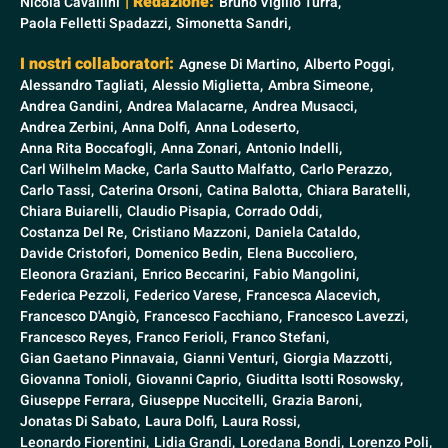
| Redazione:
Nicola Cavallini
Bruno Vigilio Turra,
Paola Felletti Spadazzi,
Simonetta Sandri,
I nostri collaboratori:
Agnese Di Martino,
Alberto Poggi,
Alessandro Tagliati,
Alessio Miglietta,
Ambra Simeone,
Andrea Gandini,
Andrea Malacarne,
Andrea Musacci,
Andrea Zerbini,
Anna Dolfi,
Anna Lodeserto,
Anna Rita Boccafogli,
Anna Zonari,
Antonio Indelli,
Carl Wilhelm Macke,
Carla Sautto Malfatto,
Carlo Perazzo,
Carlo Tassi,
Caterina Orsoni,
Catina Balotta,
Chiara Baratelli,
Chiara Buiarelli,
Claudio Pisapia,
Corrado Oddi,
Costanza Del Re,
Cristiano Mazzoni,
Daniela Cataldo,
Davide Cristofori,
Domenico Bedin,
Elena Buccoliero,
Eleonora Graziani,
Enrico Beccarini,
Fabio Mangolini,
Federica Pezzoli,
Federico Varese,
Francesca Alacevich,
Francesco D'Angiò,
Francesco Facchiano,
Francesco Lavezzi,
Francesco Reyes,
Franco Ferioli,
Franco Stefani,
Gian Gaetano Pinnavaia,
Gianni Venturi,
Giorgia Mazzotti,
Giovanna Tonioli,
Giovanni Caprio,
Giuditta Isotti Rosowsky,
Giuseppe Ferrara,
Giuseppe Nuccitelli,
Grazia Baroni,
Jonatas Di Sabato,
Laura Dolfi,
Laura Rossi,
Leonardo Fiorentini,
Lidia Grandi,
Loredana Bondi,
Lorenzo Poli,