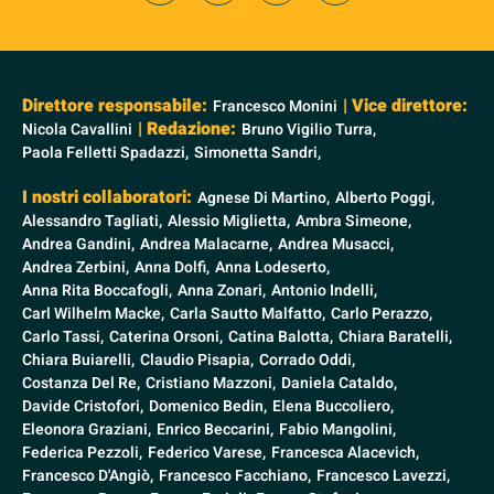
Direttore responsabile:
| Vice direttore:
Francesco Monini
| Redazione:
Nicola Cavallini
Bruno Vigilio Turra,
Paola Felletti Spadazzi,
Simonetta Sandri,
I nostri collaboratori:
Agnese Di Martino,
Alberto Poggi,
Alessandro Tagliati,
Alessio Miglietta,
Ambra Simeone,
Andrea Gandini,
Andrea Malacarne,
Andrea Musacci,
Andrea Zerbini,
Anna Dolfi,
Anna Lodeserto,
Anna Rita Boccafogli,
Anna Zonari,
Antonio Indelli,
Carl Wilhelm Macke,
Carla Sautto Malfatto,
Carlo Perazzo,
Carlo Tassi,
Caterina Orsoni,
Catina Balotta,
Chiara Baratelli,
Chiara Buiarelli,
Claudio Pisapia,
Corrado Oddi,
Costanza Del Re,
Cristiano Mazzoni,
Daniela Cataldo,
Davide Cristofori,
Domenico Bedin,
Elena Buccoliero,
Eleonora Graziani,
Enrico Beccarini,
Fabio Mangolini,
Federica Pezzoli,
Federico Varese,
Francesca Alacevich,
Francesco D'Angiò,
Francesco Facchiano,
Francesco Lavezzi,