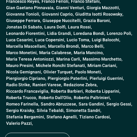
Francesco Reyes,
Franco Ferioli,
Franco Stefani,
Gian Gaetano Pinnavaia,
Gianni Venturi,
Giorgia Mazzotti,
Giovanna Tonioli,
Giovanni Caprio,
Giuditta Isotti Rosowsky,
Giuseppe Ferrara,
Giuseppe Nuccitelli,
Grazia Baroni,
Jonatas Di Sabato,
Laura Dolfi,
Laura Rossi,
Leonardo Fiorentini,
Lidia Grandi,
Loredana Bondi,
Lorenzo Poli,
Luca Casarini,
Luca Copersini,
Lucio Toma,
Luigi Balocchi,
Marcella Mascellani,
Marcello Brondi,
Marco Belli,
Marco Monetini,
Maria Calabrese,
Maria Mancino,
Maria Teresa Antoniozzi,
Marina Carli,
Massimo Marchetto,
Mauro Presini,
Michele Ronchi Stefanati,
Miriam Cariani,
Nicola Gemignani,
Olivier Turquet,
Paolo Moneti,
Piergiorgio Cipriano,
Piergiorgio Paterlini,
Pierluigi Guerrini,
Radio Strike,
Ranieri Varese,
Redazione Zebra,
Riccardo Francaviglia,
Roberta Barbieri,
Roberta Lipparini,
Roberta Trucco,
Roberto Dall'Olio,
Roberto Paltrinieri,
Romeo Farinella,
Sandro Abruzzese,
Sara Gandini,
Sergio Gessi,
Sergio Kraisky,
Silvia Tebaldi,
Simonetta Sandri,
Stefania Bergamini,
Stefano Agnelli,
Tiziano Cardosi,
Valerio Pazzi,