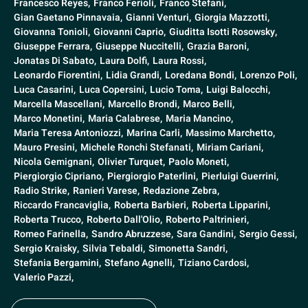
Francesco Reyes,
Franco Ferioli,
Franco Stefani,
Gian Gaetano Pinnavaia,
Gianni Venturi,
Giorgia Mazzotti,
Giovanna Tonioli,
Giovanni Caprio,
Giuditta Isotti Rosowsky,
Giuseppe Ferrara,
Giuseppe Nuccitelli,
Grazia Baroni,
Jonatas Di Sabato,
Laura Dolfi,
Laura Rossi,
Leonardo Fiorentini,
Lidia Grandi,
Loredana Bondi,
Lorenzo Poli,
Luca Casarini,
Luca Copersini,
Lucio Toma,
Luigi Balocchi,
Marcella Mascellani,
Marcello Brondi,
Marco Belli,
Marco Monetini,
Maria Calabrese,
Maria Mancino,
Maria Teresa Antoniozzi,
Marina Carli,
Massimo Marchetto,
Mauro Presini,
Michele Ronchi Stefanati,
Miriam Cariani,
Nicola Gemignani,
Olivier Turquet,
Paolo Moneti,
Piergiorgio Cipriano,
Piergiorgio Paterlini,
Pierluigi Guerrini,
Radio Strike,
Ranieri Varese,
Redazione Zebra,
Riccardo Francaviglia,
Roberta Barbieri,
Roberta Lipparini,
Roberta Trucco,
Roberto Dall'Olio,
Roberto Paltrinieri,
Romeo Farinella,
Sandro Abruzzese,
Sara Gandini,
Sergio Gessi,
Sergio Kraisky,
Silvia Tebaldi,
Simonetta Sandri,
Stefania Bergamini,
Stefano Agnelli,
Tiziano Cardosi,
Valerio Pazzi,