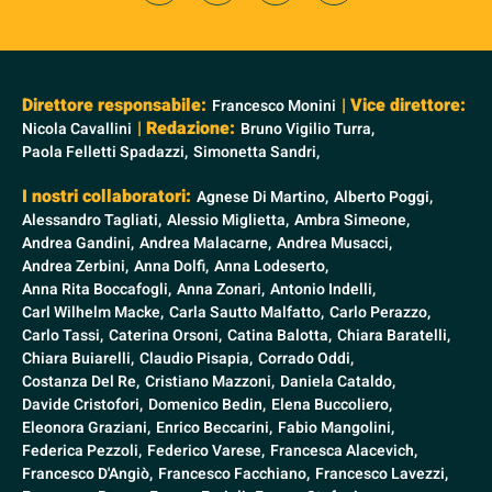
Direttore responsabile:
| Vice direttore:
Francesco Monini
| Redazione:
Nicola Cavallini
Bruno Vigilio Turra,
Paola Felletti Spadazzi,
Simonetta Sandri,
I nostri collaboratori:
Agnese Di Martino,
Alberto Poggi,
Alessandro Tagliati,
Alessio Miglietta,
Ambra Simeone,
Andrea Gandini,
Andrea Malacarne,
Andrea Musacci,
Andrea Zerbini,
Anna Dolfi,
Anna Lodeserto,
Anna Rita Boccafogli,
Anna Zonari,
Antonio Indelli,
Carl Wilhelm Macke,
Carla Sautto Malfatto,
Carlo Perazzo,
Carlo Tassi,
Caterina Orsoni,
Catina Balotta,
Chiara Baratelli,
Chiara Buiarelli,
Claudio Pisapia,
Corrado Oddi,
Costanza Del Re,
Cristiano Mazzoni,
Daniela Cataldo,
Davide Cristofori,
Domenico Bedin,
Elena Buccoliero,
Eleonora Graziani,
Enrico Beccarini,
Fabio Mangolini,
Federica Pezzoli,
Federico Varese,
Francesca Alacevich,
Francesco D'Angiò,
Francesco Facchiano,
Francesco Lavezzi,