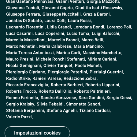
Gian Gaetano Pinnavaia,
Gianni Venturi,
Giorgia Mazzotti,
Giovanna Tonioli,
Giovanni Caprio,
Giuditta Isotti Rosowsky,
Giuseppe Ferrara,
Giuseppe Nuccitelli,
Grazia Baroni,
Jonatas Di Sabato,
Laura Dolfi,
Laura Rossi,
Leonardo Fiorentini,
Lidia Grandi,
Loredana Bondi,
Lorenzo Poli,
Luca Casarini,
Luca Copersini,
Lucio Toma,
Luigi Balocchi,
Marcella Mascellani,
Marcello Brondi,
Marco Belli,
Marco Monetini,
Maria Calabrese,
Maria Mancino,
Maria Teresa Antoniozzi,
Marina Carli,
Massimo Marchetto,
Mauro Presini,
Michele Ronchi Stefanati,
Miriam Cariani,
Nicola Gemignani,
Olivier Turquet,
Paolo Moneti,
Piergiorgio Cipriano,
Piergiorgio Paterlini,
Pierluigi Guerrini,
Radio Strike,
Ranieri Varese,
Redazione Zebra,
Riccardo Francaviglia,
Roberta Barbieri,
Roberta Lipparini,
Roberta Trucco,
Roberto Dall'Olio,
Roberto Paltrinieri,
Romeo Farinella,
Sandro Abruzzese,
Sara Gandini,
Sergio Gessi,
Sergio Kraisky,
Silvia Tebaldi,
Simonetta Sandri,
Stefania Bergamini,
Stefano Agnelli,
Tiziano Cardosi,
Valerio Pazzi,
Impostazioni cookies