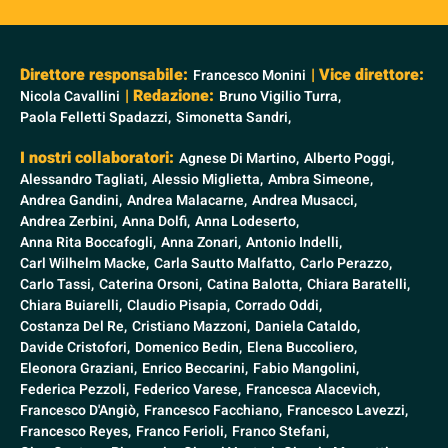
Direttore responsabile:
| Vice direttore:
Francesco Monini
| Redazione:
Nicola Cavallini
Bruno Vigilio Turra,
Paola Felletti Spadazzi,
Simonetta Sandri,
I nostri collaboratori:
Agnese Di Martino,
Alberto Poggi,
Alessandro Tagliati,
Alessio Miglietta,
Ambra Simeone,
Andrea Gandini,
Andrea Malacarne,
Andrea Musacci,
Andrea Zerbini,
Anna Dolfi,
Anna Lodeserto,
Anna Rita Boccafogli,
Anna Zonari,
Antonio Indelli,
Carl Wilhelm Macke,
Carla Sautto Malfatto,
Carlo Perazzo,
Carlo Tassi,
Caterina Orsoni,
Catina Balotta,
Chiara Baratelli,
Chiara Buiarelli,
Claudio Pisapia,
Corrado Oddi,
Costanza Del Re,
Cristiano Mazzoni,
Daniela Cataldo,
Davide Cristofori,
Domenico Bedin,
Elena Buccoliero,
Eleonora Graziani,
Enrico Beccarini,
Fabio Mangolini,
Federica Pezzoli,
Federico Varese,
Francesca Alacevich,
Francesco D'Angiò,
Francesco Facchiano,
Francesco Lavezzi,
Francesco Reyes,
Franco Ferioli,
Franco Stefani,