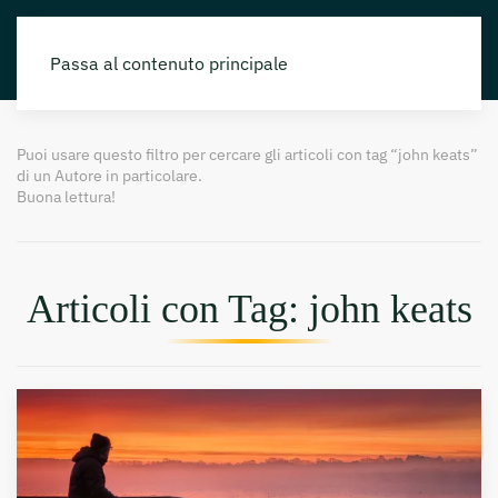
Passa al contenuto principale
Puoi usare questo filtro per cercare gli articoli con tag “john keats”
di un Autore in particolare.
Buona lettura!
Articoli con Tag: john keats