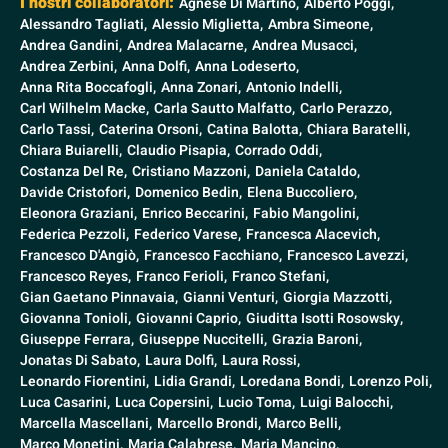
I nostri collaboratori:
Agnese Di Martino,
Alberto Poggi,
Alessandro Tagliati,
Alessio Miglietta,
Ambra Simeone,
Andrea Gandini,
Andrea Malacarne,
Andrea Musacci,
Andrea Zerbini,
Anna Dolfi,
Anna Lodeserto,
Anna Rita Boccafogli,
Anna Zonari,
Antonio Indelli,
Carl Wilhelm Macke,
Carla Sautto Malfatto,
Carlo Perazzo,
Carlo Tassi,
Caterina Orsoni,
Catina Balotta,
Chiara Baratelli,
Chiara Buiarelli,
Claudio Pisapia,
Corrado Oddi,
Costanza Del Re,
Cristiano Mazzoni,
Daniela Cataldo,
Davide Cristofori,
Domenico Bedin,
Elena Buccoliero,
Eleonora Graziani,
Enrico Beccarini,
Fabio Mangolini,
Federica Pezzoli,
Federico Varese,
Francesca Alacevich,
Francesco D'Angiò,
Francesco Facchiano,
Francesco Lavezzi,
Francesco Reyes,
Franco Ferioli,
Franco Stefani,
Gian Gaetano Pinnavaia,
Gianni Venturi,
Giorgia Mazzotti,
Giovanna Tonioli,
Giovanni Caprio,
Giuditta Isotti Rosowsky,
Giuseppe Ferrara,
Giuseppe Nuccitelli,
Grazia Baroni,
Jonatas Di Sabato,
Laura Dolfi,
Laura Rossi,
Leonardo Fiorentini,
Lidia Grandi,
Loredana Bondi,
Lorenzo Poli,
Luca Casarini,
Luca Copersini,
Lucio Toma,
Luigi Balocchi,
Marcella Mascellani,
Marcello Brondi,
Marco Belli,
Marco Monetini,
Maria Calabrese,
Maria Mancino,