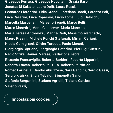
Giuseppe Ferrara,
Giuseppe Nuccitelli,
Grazia Baroni,
Jonatas Di Sabato,
Laura Dolfi,
Laura Rossi,
Leonardo Fiorentini,
Lidia Grandi,
Loredana Bondi,
Lorenzo Poli,
Luca Casarini,
Luca Copersini,
Lucio Toma,
Luigi Balocchi,
Marcella Mascellani,
Marcello Brondi,
Marco Belli,
Marco Monetini,
Maria Calabrese,
Maria Mancino,
Maria Teresa Antoniozzi,
Marina Carli,
Massimo Marchetto,
Mauro Presini,
Michele Ronchi Stefanati,
Miriam Cariani,
Nicola Gemignani,
Olivier Turquet,
Paolo Moneti,
Piergiorgio Cipriano,
Piergiorgio Paterlini,
Pierluigi Guerrini,
Radio Strike,
Ranieri Varese,
Redazione Zebra,
Riccardo Francaviglia,
Roberta Barbieri,
Roberta Lipparini,
Roberta Trucco,
Roberto Dall'Olio,
Roberto Paltrinieri,
Romeo Farinella,
Sandro Abruzzese,
Sara Gandini,
Sergio Gessi,
Sergio Kraisky,
Silvia Tebaldi,
Simonetta Sandri,
Stefania Bergamini,
Stefano Agnelli,
Tiziano Cardosi,
Valerio Pazzi,
Impostazioni cookies