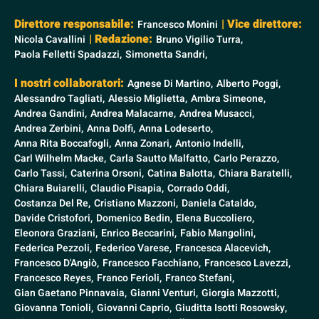
Direttore responsabile:
| Vice direttore:
Francesco Monini
| Redazione:
Nicola Cavallini
Bruno Vigilio Turra,
Paola Felletti Spadazzi,
Simonetta Sandri,
I nostri collaboratori:
Agnese Di Martino,
Alberto Poggi,
Alessandro Tagliati,
Alessio Miglietta,
Ambra Simeone,
Andrea Gandini,
Andrea Malacarne,
Andrea Musacci,
Andrea Zerbini,
Anna Dolfi,
Anna Lodeserto,
Anna Rita Boccafogli,
Anna Zonari,
Antonio Indelli,
Carl Wilhelm Macke,
Carla Sautto Malfatto,
Carlo Perazzo,
Carlo Tassi,
Caterina Orsoni,
Catina Balotta,
Chiara Baratelli,
Chiara Buiarelli,
Claudio Pisapia,
Corrado Oddi,
Costanza Del Re,
Cristiano Mazzoni,
Daniela Cataldo,
Davide Cristofori,
Domenico Bedin,
Elena Buccoliero,
Eleonora Graziani,
Enrico Beccarini,
Fabio Mangolini,
Federica Pezzoli,
Federico Varese,
Francesca Alacevich,
Francesco D'Angiò,
Francesco Facchiano,
Francesco Lavezzi,
Francesco Reyes,
Franco Ferioli,
Franco Stefani,
Gian Gaetano Pinnavaia,
Gianni Venturi,
Giorgia Mazzotti,
Giovanna Tonioli,
Giovanni Caprio,
Giuditta Isotti Rosowsky,