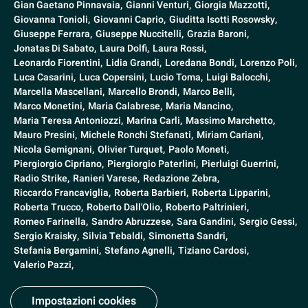
Gian Gaetano Pinnavaia,
Gianni Venturi,
Giorgia Mazzotti,
Giovanna Tonioli,
Giovanni Caprio,
Giuditta Isotti Rosowsky,
Giuseppe Ferrara,
Giuseppe Nuccitelli,
Grazia Baroni,
Jonatas Di Sabato,
Laura Dolfi,
Laura Rossi,
Leonardo Fiorentini,
Lidia Grandi,
Loredana Bondi,
Lorenzo Poli,
Luca Casarini,
Luca Copersini,
Lucio Toma,
Luigi Balocchi,
Marcella Mascellani,
Marcello Brondi,
Marco Belli,
Marco Monetini,
Maria Calabrese,
Maria Mancino,
Maria Teresa Antoniozzi,
Marina Carli,
Massimo Marchetto,
Mauro Presini,
Michele Ronchi Stefanati,
Miriam Cariani,
Nicola Gemignani,
Olivier Turquet,
Paolo Moneti,
Piergiorgio Cipriano,
Piergiorgio Paterlini,
Pierluigi Guerrini,
Radio Strike,
Ranieri Varese,
Redazione Zebra,
Riccardo Francaviglia,
Roberta Barbieri,
Roberta Lipparini,
Roberta Trucco,
Roberto Dall'Olio,
Roberto Paltrinieri,
Romeo Farinella,
Sandro Abruzzese,
Sara Gandini,
Sergio Gessi,
Sergio Kraisky,
Silvia Tebaldi,
Simonetta Sandri,
Stefania Bergamini,
Stefano Agnelli,
Tiziano Cardosi,
Valerio Pazzi,
Impostazioni cookies