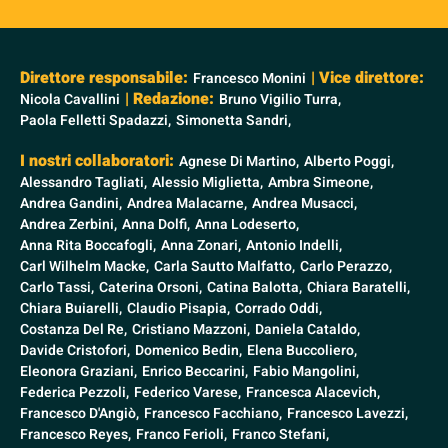
Direttore responsabile:
| Vice direttore:
Francesco Monini
| Redazione:
Nicola Cavallini
Bruno Vigilio Turra,
Paola Felletti Spadazzi,
Simonetta Sandri,
I nostri collaboratori:
Agnese Di Martino,
Alberto Poggi,
Alessandro Tagliati,
Alessio Miglietta,
Ambra Simeone,
Andrea Gandini,
Andrea Malacarne,
Andrea Musacci,
Andrea Zerbini,
Anna Dolfi,
Anna Lodeserto,
Anna Rita Boccafogli,
Anna Zonari,
Antonio Indelli,
Carl Wilhelm Macke,
Carla Sautto Malfatto,
Carlo Perazzo,
Carlo Tassi,
Caterina Orsoni,
Catina Balotta,
Chiara Baratelli,
Chiara Buiarelli,
Claudio Pisapia,
Corrado Oddi,
Costanza Del Re,
Cristiano Mazzoni,
Daniela Cataldo,
Davide Cristofori,
Domenico Bedin,
Elena Buccoliero,
Eleonora Graziani,
Enrico Beccarini,
Fabio Mangolini,
Federica Pezzoli,
Federico Varese,
Francesca Alacevich,
Francesco D'Angiò,
Francesco Facchiano,
Francesco Lavezzi,
Francesco Reyes,
Franco Ferioli,
Franco Stefani,