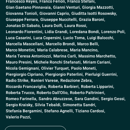
Francesco Reyes,
Franco Ferioli,
Franco Stefani,
Gian Gaetano Pinnavaia,
Gianni Venturi,
Giorgia Mazzotti,
Giovanna Tonioli,
Giovanni Caprio,
Giuditta Isotti Rosowsky,
Giuseppe Ferrara,
Giuseppe Nuccitelli,
Grazia Baroni,
Jonatas Di Sabato,
Laura Dolfi,
Laura Rossi,
Leonardo Fiorentini,
Lidia Grandi,
Loredana Bondi,
Lorenzo Poli,
Luca Casarini,
Luca Copersini,
Lucio Toma,
Luigi Balocchi,
Marcella Mascellani,
Marcello Brondi,
Marco Belli,
Marco Monetini,
Maria Calabrese,
Maria Mancino,
Maria Teresa Antoniozzi,
Marina Carli,
Massimo Marchetto,
Mauro Presini,
Michele Ronchi Stefanati,
Miriam Cariani,
Nicola Gemignani,
Olivier Turquet,
Paolo Moneti,
Piergiorgio Cipriano,
Piergiorgio Paterlini,
Pierluigi Guerrini,
Radio Strike,
Ranieri Varese,
Redazione Zebra,
Riccardo Francaviglia,
Roberta Barbieri,
Roberta Lipparini,
Roberta Trucco,
Roberto Dall'Olio,
Roberto Paltrinieri,
Romeo Farinella,
Sandro Abruzzese,
Sara Gandini,
Sergio Gessi,
Sergio Kraisky,
Silvia Tebaldi,
Simonetta Sandri,
Stefania Bergamini,
Stefano Agnelli,
Tiziano Cardosi,
Valerio Pazzi,