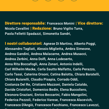
Direttore responsabile:
| Vice direttore:
Francesco Monini
| Redazione:
Nicola Cavallini
Bruno Vigilio Turra,
Paola Felletti Spadazzi,
Simonetta Sandri,
I nostri collaboratori:
Agnese Di Martino,
Alberto Poggi,
Alessandro Tagliati,
Alessio Miglietta,
Ambra Simeone,
Andrea Gandini,
Andrea Malacarne,
Andrea Musacci,
Andrea Zerbini,
Anna Dolfi,
Anna Lodeserto,
Anna Rita Boccafogli,
Anna Zonari,
Antonio Indelli,
Carl Wilhelm Macke,
Carla Sautto Malfatto,
Carlo Perazzo,
Carlo Tassi,
Caterina Orsoni,
Catina Balotta,
Chiara Baratelli,
Chiara Buiarelli,
Claudio Pisapia,
Corrado Oddi,
Costanza Del Re,
Cristiano Mazzoni,
Daniela Cataldo,
Davide Cristofori,
Domenico Bedin,
Elena Buccoliero,
Eleonora Graziani,
Enrico Beccarini,
Fabio Mangolini,
Federica Pezzoli,
Federico Varese,
Francesca Alacevich,
Francesco D'Angiò,
Francesco Facchiano,
Francesco Lavezzi,