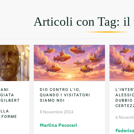
Articoli con Tag: il 
MANI
DIO CONTRO L’IO,
L’INTER
GGIATA
QUANDO I VISITATORI
ALESSIO
 GILBERT
SIAMO NOI
DUBBIO 
CERTEZ
ULLA
8 Novembre 2014
E FORME
6 Novemb
Martina Pecorari
Federica