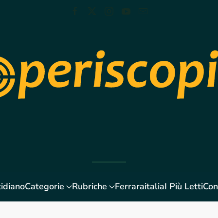
idiano
Categorie
Rubriche
Ferraraitalia
I Più Letti
Con