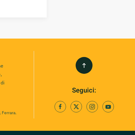
ne
,
 di
Seguici:
 Ferrara.