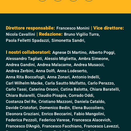
Direttore responsabile:
| Vice direttore:
Francesco Monini
| Redazione:
Nicola Cavallini
Bruno Vigilio Turra,
Paola Felletti Spadazzi,
Simonetta Sandri,
I nostri collaboratori:
Agnese Di Martino,
Alberto Poggi,
Alessandro Tagliati,
Alessio Miglietta,
Ambra Simeone,
Andrea Gandini,
Andrea Malacarne,
Andrea Musacci,
Andrea Zerbini,
Anna Dolfi,
Anna Lodeserto,
Anna Rita Boccafogli,
Anna Zonari,
Antonio Indelli,
Carl Wilhelm Macke,
Carla Sautto Malfatto,
Carlo Perazzo,
Carlo Tassi,
Caterina Orsoni,
Catina Balotta,
Chiara Baratelli,
Chiara Buiarelli,
Claudio Pisapia,
Corrado Oddi,
Costanza Del Re,
Cristiano Mazzoni,
Daniela Cataldo,
Davide Cristofori,
Domenico Bedin,
Elena Buccoliero,
Eleonora Graziani,
Enrico Beccarini,
Fabio Mangolini,
Federica Pezzoli,
Federico Varese,
Francesca Alacevich,
Francesco D'Angiò,
Francesco Facchiano,
Francesco Lavezzi,