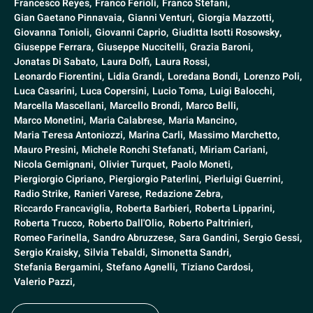
Francesco Reyes,
Franco Ferioli,
Franco Stefani,
Gian Gaetano Pinnavaia,
Gianni Venturi,
Giorgia Mazzotti,
Giovanna Tonioli,
Giovanni Caprio,
Giuditta Isotti Rosowsky,
Giuseppe Ferrara,
Giuseppe Nuccitelli,
Grazia Baroni,
Jonatas Di Sabato,
Laura Dolfi,
Laura Rossi,
Leonardo Fiorentini,
Lidia Grandi,
Loredana Bondi,
Lorenzo Poli,
Luca Casarini,
Luca Copersini,
Lucio Toma,
Luigi Balocchi,
Marcella Mascellani,
Marcello Brondi,
Marco Belli,
Marco Monetini,
Maria Calabrese,
Maria Mancino,
Maria Teresa Antoniozzi,
Marina Carli,
Massimo Marchetto,
Mauro Presini,
Michele Ronchi Stefanati,
Miriam Cariani,
Nicola Gemignani,
Olivier Turquet,
Paolo Moneti,
Piergiorgio Cipriano,
Piergiorgio Paterlini,
Pierluigi Guerrini,
Radio Strike,
Ranieri Varese,
Redazione Zebra,
Riccardo Francaviglia,
Roberta Barbieri,
Roberta Lipparini,
Roberta Trucco,
Roberto Dall'Olio,
Roberto Paltrinieri,
Romeo Farinella,
Sandro Abruzzese,
Sara Gandini,
Sergio Gessi,
Sergio Kraisky,
Silvia Tebaldi,
Simonetta Sandri,
Stefania Bergamini,
Stefano Agnelli,
Tiziano Cardosi,
Valerio Pazzi,