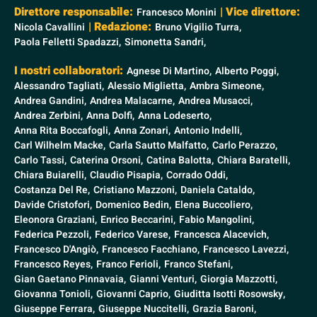
Direttore responsabile:
| Vice direttore:
Francesco Monini
| Redazione:
Nicola Cavallini
Bruno Vigilio Turra,
Paola Felletti Spadazzi,
Simonetta Sandri,
I nostri collaboratori:
Agnese Di Martino,
Alberto Poggi,
Alessandro Tagliati,
Alessio Miglietta,
Ambra Simeone,
Andrea Gandini,
Andrea Malacarne,
Andrea Musacci,
Andrea Zerbini,
Anna Dolfi,
Anna Lodeserto,
Anna Rita Boccafogli,
Anna Zonari,
Antonio Indelli,
Carl Wilhelm Macke,
Carla Sautto Malfatto,
Carlo Perazzo,
Carlo Tassi,
Caterina Orsoni,
Catina Balotta,
Chiara Baratelli,
Chiara Buiarelli,
Claudio Pisapia,
Corrado Oddi,
Costanza Del Re,
Cristiano Mazzoni,
Daniela Cataldo,
Davide Cristofori,
Domenico Bedin,
Elena Buccoliero,
Eleonora Graziani,
Enrico Beccarini,
Fabio Mangolini,
Federica Pezzoli,
Federico Varese,
Francesca Alacevich,
Francesco D'Angiò,
Francesco Facchiano,
Francesco Lavezzi,
Francesco Reyes,
Franco Ferioli,
Franco Stefani,
Gian Gaetano Pinnavaia,
Gianni Venturi,
Giorgia Mazzotti,
Giovanna Tonioli,
Giovanni Caprio,
Giuditta Isotti Rosowsky,
Giuseppe Ferrara,
Giuseppe Nuccitelli,
Grazia Baroni,