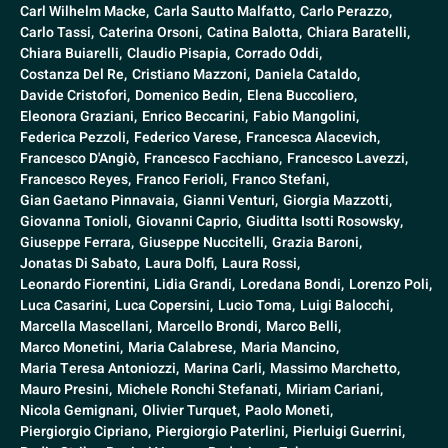
Carl Wilhelm Macke,
Carla Sautto Malfatto,
Carlo Perazzo,
Carlo Tassi,
Caterina Orsoni,
Catina Balotta,
Chiara Baratelli,
Chiara Buiarelli,
Claudio Pisapia,
Corrado Oddi,
Costanza Del Re,
Cristiano Mazzoni,
Daniela Cataldo,
Davide Cristofori,
Domenico Bedin,
Elena Buccoliero,
Eleonora Graziani,
Enrico Beccarini,
Fabio Mangolini,
Federica Pezzoli,
Federico Varese,
Francesca Alacevich,
Francesco D'Angiò,
Francesco Facchiano,
Francesco Lavezzi,
Francesco Reyes,
Franco Ferioli,
Franco Stefani,
Gian Gaetano Pinnavaia,
Gianni Venturi,
Giorgia Mazzotti,
Giovanna Tonioli,
Giovanni Caprio,
Giuditta Isotti Rosowsky,
Giuseppe Ferrara,
Giuseppe Nuccitelli,
Grazia Baroni,
Jonatas Di Sabato,
Laura Dolfi,
Laura Rossi,
Leonardo Fiorentini,
Lidia Grandi,
Loredana Bondi,
Lorenzo Poli,
Luca Casarini,
Luca Copersini,
Lucio Toma,
Luigi Balocchi,
Marcella Mascellani,
Marcello Brondi,
Marco Belli,
Marco Monetini,
Maria Calabrese,
Maria Mancino,
Maria Teresa Antoniozzi,
Marina Carli,
Massimo Marchetto,
Mauro Presini,
Michele Ronchi Stefanati,
Miriam Cariani,
Nicola Gemignani,
Olivier Turquet,
Paolo Moneti,
Piergiorgio Cipriano,
Piergiorgio Paterlini,
Pierluigi Guerrini,