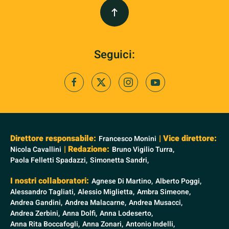
Seguici:
Direttore responsabile:
| Vice direttore:
Francesco Monini
| Redazione:
Nicola Cavallini
Bruno Vigilio Turra,
Paola Felletti Spadazzi,
Simonetta Sandri,
I nostri collaboratori:
Agnese Di Martino,
Alberto Poggi,
Alessandro Tagliati,
Alessio Miglietta,
Ambra Simeone,
Andrea Gandini,
Andrea Malacarne,
Andrea Musacci,
Andrea Zerbini,
Anna Dolfi,
Anna Lodeserto,
Anna Rita Boccafogli,
Anna Zonari,
Antonio Indelli,