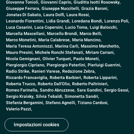
Giovanna Tonioli,
Giovanni Caprio,
Giuditta Isotti Rosowsky,
Giuseppe Ferrara,
Giuseppe Nuccitelli,
Grazia Baroni,
Jonatas Di Sabato,
Laura Dolfi,
Laura Rossi,
Leonardo Fiorentini,
Lidia Grandi,
Loredana Bondi,
Lorenzo Poli,
Luca Casarini,
Luca Copersini,
Lucio Toma,
Luigi Balocchi,
Marcella Mascellani,
Marcello Brondi,
Marco Belli,
Marco Monetini,
Maria Calabrese,
Maria Mancino,
Maria Teresa Antoniozzi,
Marina Carli,
Massimo Marchetto,
Mauro Presini,
Michele Ronchi Stefanati,
Miriam Cariani,
Nicola Gemignani,
Olivier Turquet,
Paolo Moneti,
Piergiorgio Cipriano,
Piergiorgio Paterlini,
Pierluigi Guerrini,
Radio Strike,
Ranieri Varese,
Redazione Zebra,
Riccardo Francaviglia,
Roberta Barbieri,
Roberta Lipparini,
Roberta Trucco,
Roberto Dall'Olio,
Roberto Paltrinieri,
Romeo Farinella,
Sandro Abruzzese,
Sara Gandini,
Sergio Gessi,
Sergio Kraisky,
Silvia Tebaldi,
Simonetta Sandri,
Stefania Bergamini,
Stefano Agnelli,
Tiziano Cardosi,
Valerio Pazzi,
Impostazioni cookies