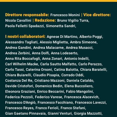
Direttore responsabile:
| Vice direttore:
Francesco Monini
| Redazione:
Nicola Cavallini
Bruno Vigilio Turra,
Paola Felletti Spadazzi,
Simonetta Sandri,
I nostri collaboratori:
Agnese Di Martino,
Alberto Poggi,
Alessandro Tagliati,
Alessio Miglietta,
Ambra Simeone,
Andrea Gandini,
Andrea Malacarne,
Andrea Musacci,
Andrea Zerbini,
Anna Dolfi,
Anna Lodeserto,
Anna Rita Boccafogli,
Anna Zonari,
Antonio Indelli,
Carl Wilhelm Macke,
Carla Sautto Malfatto,
Carlo Perazzo,
Carlo Tassi,
Caterina Orsoni,
Catina Balotta,
Chiara Baratelli,
Chiara Buiarelli,
Claudio Pisapia,
Corrado Oddi,
Costanza Del Re,
Cristiano Mazzoni,
Daniela Cataldo,
Davide Cristofori,
Domenico Bedin,
Elena Buccoliero,
Eleonora Graziani,
Enrico Beccarini,
Fabio Mangolini,
Federica Pezzoli,
Federico Varese,
Francesca Alacevich,
Francesco D'Angiò,
Francesco Facchiano,
Francesco Lavezzi,
Francesco Reyes,
Franco Ferioli,
Franco Stefani,
Gian Gaetano Pinnavaia,
Gianni Venturi,
Giorgia Mazzotti,