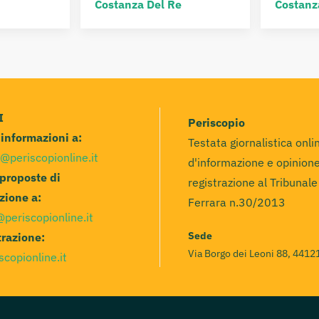
Costanza Del Re
Costanz
I
Periscopio
e informazioni a:
Testata giornalistica onli
@periscopionline.it
d'informazione e opinione
 proposte di
registrazione al Tribunale
zione a:
Ferrara n.30/2013
@periscopionline.it
Sede
razione:
Via Borgo dei Leoni 88, 44121
scopionline.it