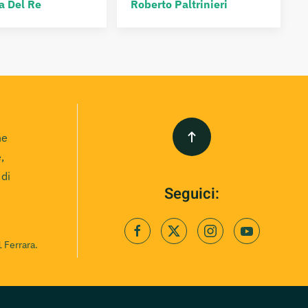
a Del Re
Roberto Paltrinieri
ne
,
 di
Seguici:
 Ferrara.