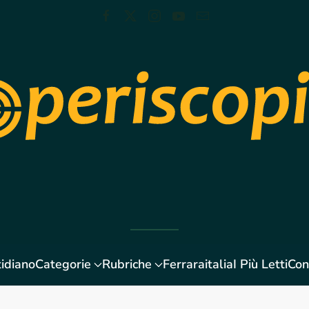
idiano
Categorie
Rubriche
Ferraraitalia
I Più Letti
Con