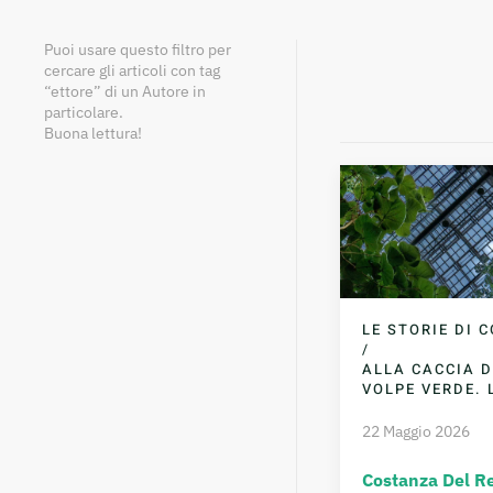
Puoi usare questo filtro per
cercare gli articoli con tag
“ettore” di un Autore in
particolare.
Buona lettura!
LE STORIE DI 
/
ALLA CACCIA 
VOLPE VERDE. 
22 Maggio 2026
Costanza Del R