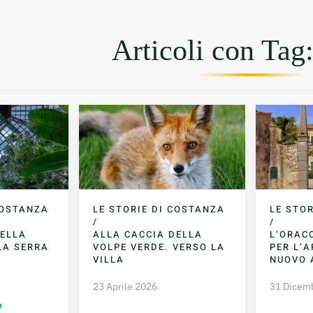
Articoli con Tag:
COSTANZA
LE STORIE DI COSTANZA
LE STO
/
/
DELLA
ALLA CACCIA DELLA
L’ORAC
LA SERRA
VOLPE VERDE. VERSO LA
PER L’A
VILLA
NUOVO 
23 Aprile 2026
31 Dicem
e