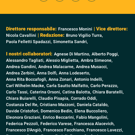
Direttore responsabile:
| Vice direttore:
Francesco Monini
| Redazione:
Nicola Cavallini
Bruno Vigilio Turra,
Paola Felletti Spadazzi,
Simonetta Sandri,
I nostri collaboratori:
Agnese Di Martino,
Alberto Poggi,
Alessandro Tagliati,
Alessio Miglietta,
Ambra Simeone,
Andrea Gandini,
Andrea Malacarne,
Andrea Musacci,
Andrea Zerbini,
Anna Dolfi,
Anna Lodeserto,
Anna Rita Boccafogli,
Anna Zonari,
Antonio Indelli,
Carl Wilhelm Macke,
Carla Sautto Malfatto,
Carlo Perazzo,
Carlo Tassi,
Caterina Orsoni,
Catina Balotta,
Chiara Baratelli,
Chiara Buiarelli,
Claudio Pisapia,
Corrado Oddi,
Costanza Del Re,
Cristiano Mazzoni,
Daniela Cataldo,
Davide Cristofori,
Domenico Bedin,
Elena Buccoliero,
Eleonora Graziani,
Enrico Beccarini,
Fabio Mangolini,
Federica Pezzoli,
Federico Varese,
Francesca Alacevich,
Francesco D'Angiò,
Francesco Facchiano,
Francesco Lavezzi,