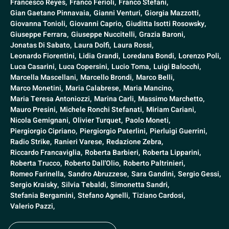
Francesco Reyes,
Franco Ferioli,
Franco Stefani,
Gian Gaetano Pinnavaia,
Gianni Venturi,
Giorgia Mazzotti,
Giovanna Tonioli,
Giovanni Caprio,
Giuditta Isotti Rosowsky,
Giuseppe Ferrara,
Giuseppe Nuccitelli,
Grazia Baroni,
Jonatas Di Sabato,
Laura Dolfi,
Laura Rossi,
Leonardo Fiorentini,
Lidia Grandi,
Loredana Bondi,
Lorenzo Poli,
Luca Casarini,
Luca Copersini,
Lucio Toma,
Luigi Balocchi,
Marcella Mascellani,
Marcello Brondi,
Marco Belli,
Marco Monetini,
Maria Calabrese,
Maria Mancino,
Maria Teresa Antoniozzi,
Marina Carli,
Massimo Marchetto,
Mauro Presini,
Michele Ronchi Stefanati,
Miriam Cariani,
Nicola Gemignani,
Olivier Turquet,
Paolo Moneti,
Piergiorgio Cipriano,
Piergiorgio Paterlini,
Pierluigi Guerrini,
Radio Strike,
Ranieri Varese,
Redazione Zebra,
Riccardo Francaviglia,
Roberta Barbieri,
Roberta Lipparini,
Roberta Trucco,
Roberto Dall'Olio,
Roberto Paltrinieri,
Romeo Farinella,
Sandro Abruzzese,
Sara Gandini,
Sergio Gessi,
Sergio Kraisky,
Silvia Tebaldi,
Simonetta Sandri,
Stefania Bergamini,
Stefano Agnelli,
Tiziano Cardosi,
Valerio Pazzi,