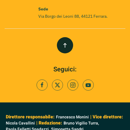
Sede
Via Borgo dei Leoni 88, 44121 Ferrara.
Seguici:
Direttore responsabile:
| Vice direttore:
Francesco Monini
| Redazione:
Nicola Cavallini
Bruno Vigilio Turra,
Paola Felletti Spadazzi,
Simonetta Sandri,