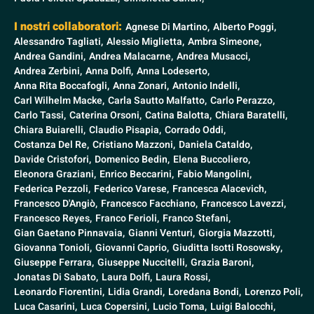
I nostri collaboratori:
Agnese Di Martino,
Alberto Poggi,
Alessandro Tagliati,
Alessio Miglietta,
Ambra Simeone,
Andrea Gandini,
Andrea Malacarne,
Andrea Musacci,
Andrea Zerbini,
Anna Dolfi,
Anna Lodeserto,
Anna Rita Boccafogli,
Anna Zonari,
Antonio Indelli,
Carl Wilhelm Macke,
Carla Sautto Malfatto,
Carlo Perazzo,
Carlo Tassi,
Caterina Orsoni,
Catina Balotta,
Chiara Baratelli,
Chiara Buiarelli,
Claudio Pisapia,
Corrado Oddi,
Costanza Del Re,
Cristiano Mazzoni,
Daniela Cataldo,
Davide Cristofori,
Domenico Bedin,
Elena Buccoliero,
Eleonora Graziani,
Enrico Beccarini,
Fabio Mangolini,
Federica Pezzoli,
Federico Varese,
Francesca Alacevich,
Francesco D'Angiò,
Francesco Facchiano,
Francesco Lavezzi,
Francesco Reyes,
Franco Ferioli,
Franco Stefani,
Gian Gaetano Pinnavaia,
Gianni Venturi,
Giorgia Mazzotti,
Giovanna Tonioli,
Giovanni Caprio,
Giuditta Isotti Rosowsky,
Giuseppe Ferrara,
Giuseppe Nuccitelli,
Grazia Baroni,
Jonatas Di Sabato,
Laura Dolfi,
Laura Rossi,
Leonardo Fiorentini,
Lidia Grandi,
Loredana Bondi,
Lorenzo Poli,
Luca Casarini,
Luca Copersini,
Lucio Toma,
Luigi Balocchi,